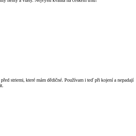
ly nehty a vlasy. Nejvysší kvalita na českém trhu!
 před striemi, které mám dědičné. Používam i teď při kojení a nepadají
t.