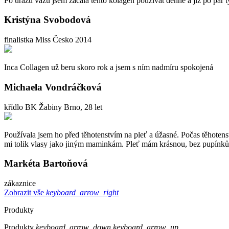
Po úrazu vazu jsem začala tento kolagen používat denně a již po par 
Kristýna Svobodová
finalistka Miss Česko 2014
Inca Collagen už beru skoro rok a jsem s ním nadmíru spokojená
Michaela Vondráčková
křídlo BK Žabiny Brno, 28 let
Používala jsem ho před těhotenstvím na pleť a úžasné. Počas těhotenst
mi tolik vlasy jako jiným maminkám. Pleť mám krásnou, bez pupínků a c
Markéta Bartoňová
zákaznice
Zobrazit vše
keyboard_arrow_right
Produkty
Produkty
keyboard_arrow_down
keyboard_arrow_up