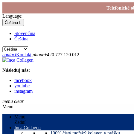
Telefonické o
Language:
Čeština

Slovenčina
Čeština
contact
Kontakt
phone
+420 777 120 012
Následuj nás:
facebook
youtube
instagram
menu
clear
Menu
Menu
Zadní
Inca Collagen
100% čistý mořský kolagen v prášku