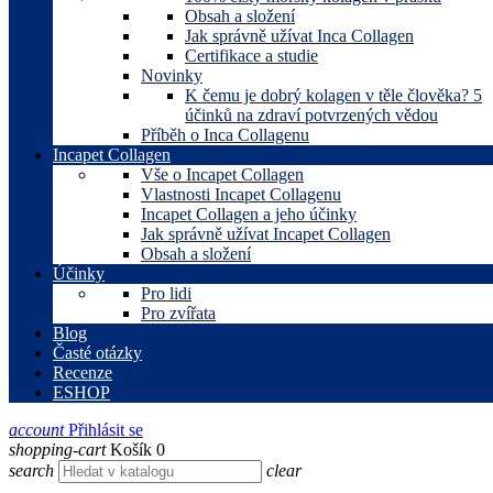
Obsah a složení
Jak správně užívat Inca Collagen
Certifikace a studie
Novinky
K čemu je dobrý kolagen v těle člověka? 5
účinků na zdraví potvrzených vědou
Příběh o Inca Collagenu
Incapet Collagen
Vše o Incapet Collagen
Vlastnosti Incapet Collagenu
Incapet Collagen a jeho účinky
Jak správně užívat Incapet Collagen
Obsah a složení
Účinky
Pro lidi
Pro zvířata
Blog
Časté otázky
Recenze
ESHOP
account
Přihlásit se
shopping-cart
Košík
0
search
clear