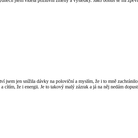
týdnech jsem viděla pozitivní změny a výsledky. Jako bonus se mi zpevni
ví jsem jen snížila dávky na poloviční a myslím, že i to mně zachránilo
ítím, že i energii. Je to takový malý zázrak a já na něj nedám dopusti