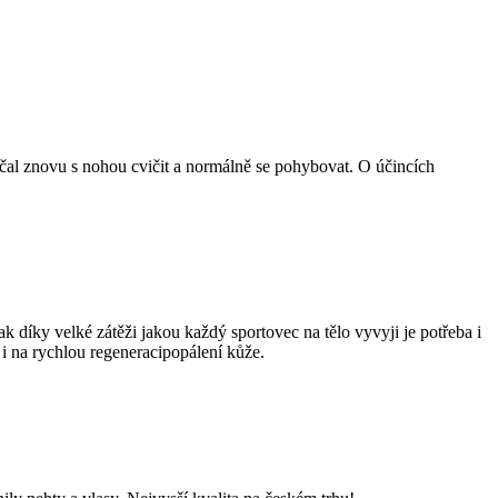
ačal znovu s nohou cvičit a normálně se pohybovat. O účincích
.
ak díky velké zátěži jakou každý sportovec na tělo vyvyji je potřeba i
i na rychlou regeneracipopálení kůže.