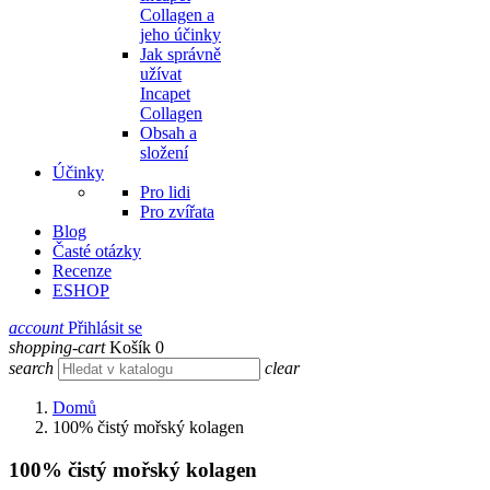
Collagen a
jeho účinky
Jak správně
užívat
Incapet
Collagen
Obsah a
složení
Účinky
Pro lidi
Pro zvířata
Blog
Časté otázky
Recenze
ESHOP
account
Přihlásit se
shopping-cart
Košík
0
search
clear
Domů
100% čistý mořský kolagen
100% čistý mořský kolagen