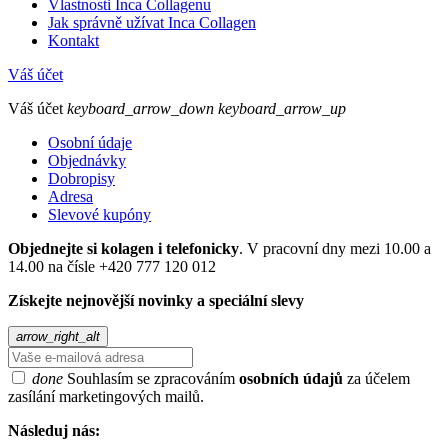
Vlastnosti Inca Collagenu
Jak správně užívat Inca Collagen
Kontakt
Váš účet
Váš účet
keyboard_arrow_down
keyboard_arrow_up
Osobní údaje
Objednávky
Dobropisy
Adresa
Slevové kupóny
Objednejte si kolagen i telefonicky
. V pracovní dny mezi 10.00 a
14.00 na čísle +420 777 120 012
Získejte nejnovější novinky a speciální slevy
arrow_right_alt
done
Souhlasím se zpracováním
osobních údajů
za účelem
zasílání marketingových mailů.
Následuj nás: