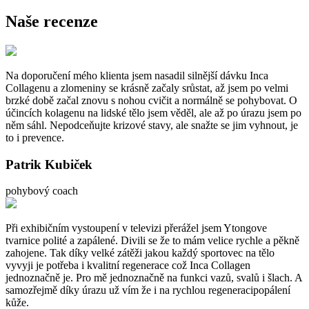
Naše recenze
Na doporučení mého klienta jsem nasadil silnější dávku Inca
Collagenu a zlomeniny se krásně začaly srůstat, až jsem po velmi
brzké době začal znovu s nohou cvičit a normálně se pohybovat. O
účincích kolagenu na lidské tělo jsem věděl, ale až po úrazu jsem po
něm sáhl. Nepodceňujte krizové stavy, ale snažte se jim vyhnout, je
to i prevence.
Patrik Kubiček
pohybový coach
Při exhibičním vystoupení v televizi přerážel jsem Ytongove
tvarnice polité a zapálené. Divili se že to mám velice rychle a pěkně
zahojene. Tak díky velké zátěži jakou každý sportovec na tělo
vyvyji je potřeba i kvalitní regenerace což Inca Collagen
jednoznačně je. Pro mě jednoznačně na funkci vazů, svalů i šlach. A
samozřejmě díky úrazu už vím že i na rychlou regeneracipopálení
kůže.