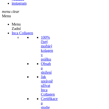
instagram
menu
clear
Menu
Menu
Zadní
Inca Collagen
100%
čistý
mořský
kolagen
v
prášku
Obsah
a
složení
Jak
správně
užívat
Inca
Collagen
Certifikace
a
studie