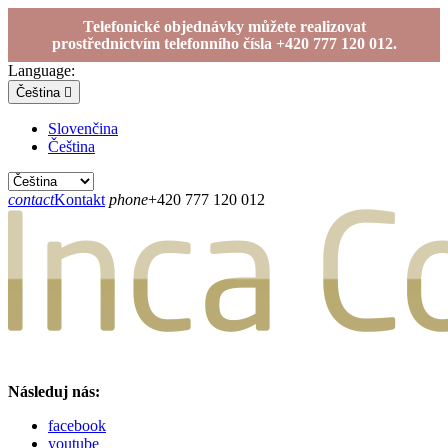
Telefonické objednávky můžete realizovat
prostřednictvím telefonního čísla +420 777 120 012.
Language:
Čeština

Slovenčina
Čeština
contact
Kontakt
phone
+420 777 120 012
Následuj nás:
facebook
youtube