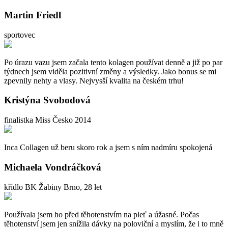
Martin Friedl
sportovec
Po úrazu vazu jsem začala tento kolagen používat denně a již po par
týdnech jsem viděla pozitivní změny a výsledky. Jako bonus se mi
zpevnily nehty a vlasy. Nejvysší kvalita na českém trhu!
Kristýna Svobodová
finalistka Miss Česko 2014
Inca Collagen už beru skoro rok a jsem s ním nadmíru spokojená
Michaela Vondráčková
křídlo BK Žabiny Brno, 28 let
Používala jsem ho před těhotenstvím na pleť a úžasné. Počas
těhotenství jsem jen snížila dávky na poloviční a myslím, že i to mně