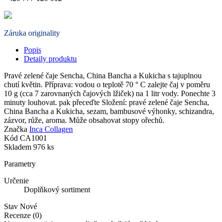
Záruka originality
Popis
Detaily produktu
Pravé zelené čaje Sencha, China Bancha a Kukicha s tajuplnou
chutí květin. Příprava: vodou o teplotě 70 ° C zalejte čaj v poměru
10 g (cca 7 zarovnaných čajových lžiček) na 1 litr vody. Ponechte 3
minuty louhovat. pak přeceďte Složení: pravé zelené čaje Sencha,
China Bancha a Kukicha, sezam, bambusové výhonky, schizandra,
zázvor, růže, aroma. Může obsahovat stopy ořechů.
Značka
Inca Collagen
Kód
CA1001
Skladem
976 ks
Parametry
Určenie
Doplňkový sortiment
Stav
Nové
Recenze (0)