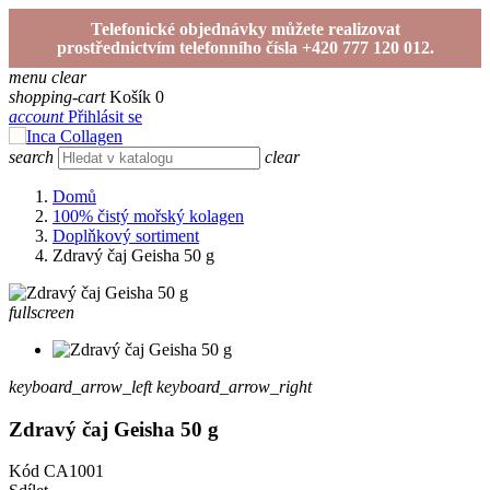
Telefonické objednávky můžete realizovat
prostřednictvím telefonního čísla +420 777 120 012.
menu
clear
shopping-cart
Košík
0
account
Přihlásit se
search
clear
Domů
100% čistý mořský kolagen
Doplňkový sortiment
Zdravý čaj Geisha 50 g
fullscreen
keyboard_arrow_left
keyboard_arrow_right
Zdravý čaj Geisha 50 g
Kód
CA1001