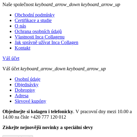
Naše společnost
keyboard_arrow_down
keyboard_arrow_up
Obchodní podmínky
Certifikace a studie
O nás
Ochrana osobních údajů
Vlastnosti Inca Collagenu
Jak správně užívat Inca Collagen
Kontakt
Váš účet
Váš účet
keyboard_arrow_down
keyboard_arrow_up
Osobní údaje
Objednávky
Dobropisy
Adresa
Slevové kupóny
Objednejte si kolagen i telefonicky
. V pracovní dny mezi 10.00 a
14.00 na čísle +420 777 120 012
Získejte nejnovější novinky a speciální slevy