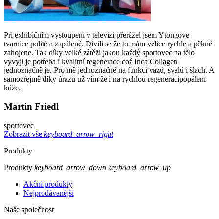
Při exhibičním vystoupení v televizi přerážel jsem Ytongove
tvarnice polité a zapálené. Divili se že to mám velice rychle a pěkně
zahojene. Tak díky velké zátěži jakou každý sportovec na tělo
vyvyji je potřeba i kvalitní regenerace což Inca Collagen
jednoznačně je. Pro mě jednoznačně na funkci vazů, svalů i šlach. A
samozřejmě díky úrazu už vím že i na rychlou regeneracipopálení
kůže.
Martin Friedl
sportovec
Zobrazit vše
keyboard_arrow_right
Produkty
Produkty
keyboard_arrow_down
keyboard_arrow_up
Akční produkty
Nejprodávanější
Naše společnost