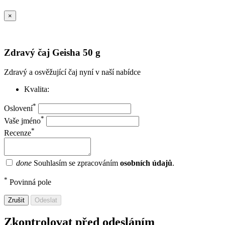
×
Zdravý čaj Geisha 50 g
Zdravý a osvěžující čaj nyní v naší nabídce
Kvalita:
*
Oslovení
*
Vaše jméno
*
Recenze
done
Souhlasím se zpracováním
osobních údajů
.
*
Povinná pole
Zrušit
Odeslat
Zkontrolovat před odesláním