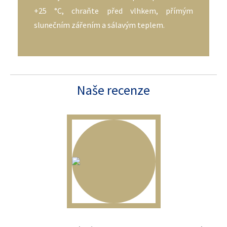
+25 °C, chraňte před vlhkem, přímým
slunečním zářením a sálavým teplem.
Naše recenze