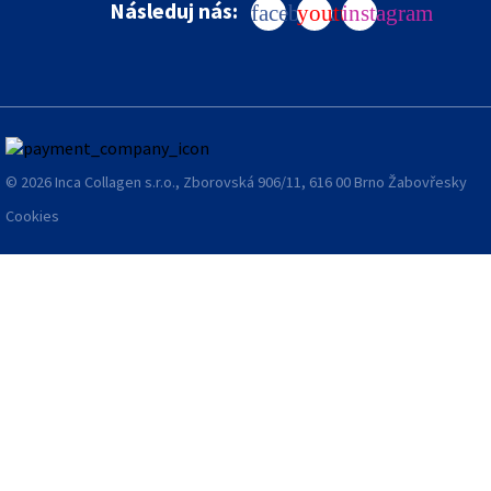
Následuj nás:
facebook
youtube
instagram
© 2026 Inca Collagen s.r.o., Zborovská 906/11, 616 00 Brno Žabovřesky
Cookies