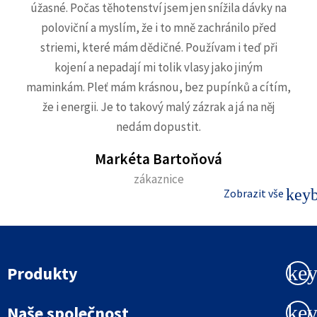
úžasné. Počas těhotenství jsem jen snížila dávky na
poloviční a myslím, že i to mně zachránilo před
striemi, které mám dědičné. Používam i teď při
kojení a nepadají mi tolik vlasy jako jiným
maminkám. Pleť mám krásnou, bez pupínků a cítím,
že i energii. Je to takový malý zázrak a já na něj
nedám dopustit.
Markéta Bartoňová
zákaznice
keyb
Zobrazit vše
ke
Produkty
ke
Naše společnost