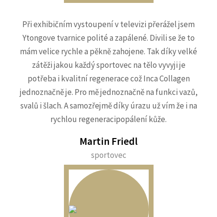
Při exhibičním vystoupení v televizi přerážel jsem
Ytongove tvarnice polité a zapálené. Divili se že to
mám velice rychle a pěkně zahojene. Tak díky velké
zátěži jakou každý sportovec na tělo vyvyji je
potřeba i kvalitní regenerace což Inca Collagen
jednoznačně je. Pro mě jednoznačně na funkci vazů,
svalů i šlach. A samozřejmě díky úrazu už vím že i na
rychlou regeneracipopálení kůže.
Martin Friedl
sportovec