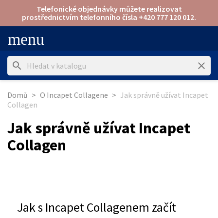
Telefonické objednávky můžete realizovat
prostřednictvím telefonního čísla +420 777 120 012.
menu
search
clear
Domů
O Incapet Collagene
Jak správně užívat Incapet
Collagen
Jak správně užívat Incapet
Collagen
Jak s Incapet Collagenem začít