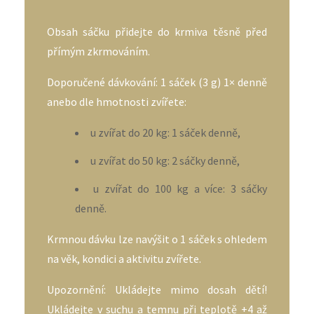
Obsah sáčku přidejte do krmiva těsně před
přímým zkrmováním.
Doporučené dávkování: 1 sáček (3 g) 1× denně
anebo dle hmotnosti zvířete:
u zvířat do 20 kg: 1 sáček denně,
u zvířat do 50 kg: 2 sáčky denně,
u zvířat do 100 kg a více: 3 sáčky
denně.
Krmnou dávku lze navýšit o 1 sáček s ohledem
na věk, kondici a aktivitu zvířete.
Upozornění: Ukládejte mimo dosah dětí!
Ukládejte v suchu a temnu při teplotě +4 až