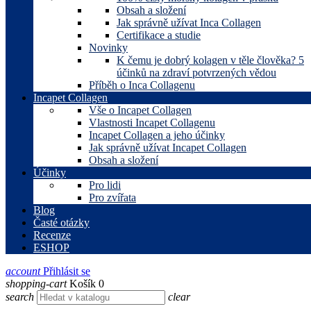
Obsah a složení
Jak správně užívat Inca Collagen
Certifikace a studie
Novinky
K čemu je dobrý kolagen v těle člověka? 5
účinků na zdraví potvrzených vědou
Příběh o Inca Collagenu
Incapet Collagen
Vše o Incapet Collagen
Vlastnosti Incapet Collagenu
Incapet Collagen a jeho účinky
Jak správně užívat Incapet Collagen
Obsah a složení
Účinky
Pro lidi
Pro zvířata
Blog
Časté otázky
Recenze
ESHOP
account
Přihlásit se
shopping-cart
Košík
0
search
clear