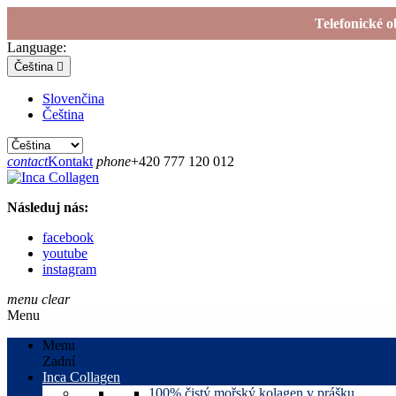
Telefonické o
Language:
Čeština

Slovenčina
Čeština
contact
Kontakt
phone
+420 777 120 012
Následuj nás:
facebook
youtube
instagram
menu
clear
Menu
Menu
Zadní
Inca Collagen
100% čistý mořský kolagen v prášku