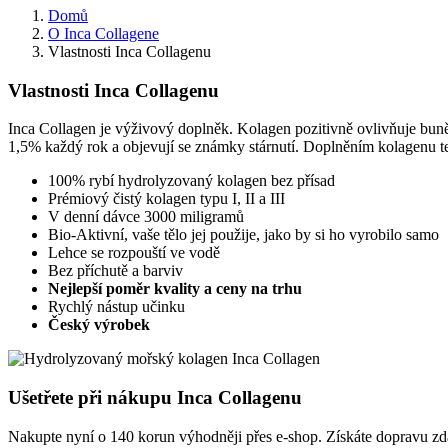
Domů
O Inca Collagene
Vlastnosti Inca Collagenu
Vlastnosti Inca Collagenu
Inca Collagen je výživový doplněk. Kolagen pozitivně ovlivňuje buněčn
1,5% každý rok a objevují se známky stárnutí. Doplněním kolagenu t
100% rybí hydrolyzovaný kolagen bez přísad
Prémiový čistý kolagen typu I, II a III
V denní dávce 3000 miligramů
Bio-Aktivní, vaše tělo jej použije, jako by si ho vyrobilo samo
Lehce se rozpouští ve vodě
Bez příchutě a barviv
Nejlepší poměr kvality a ceny na trhu
Rychlý nástup učinku
Český výrobek
Ušetřete při nákupu Inca Collagenu
Nakupte nyní o 140 korun výhodněji přes e-shop. Získáte dopravu zd