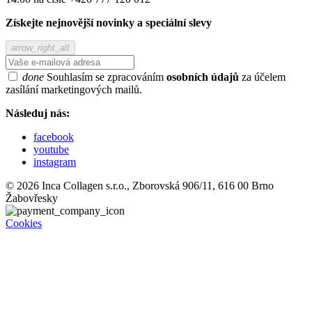
Získejte nejnovější novinky a speciální slevy
arrow_right_alt
done
Souhlasím se zpracováním
osobních údajů
za účelem
zasílání marketingových mailů.
Následuj nás:
facebook
youtube
instagram
© 2026 Inca Collagen s.r.o., Zborovská 906/11, 616 00 Brno
Žabovřesky
Cookies