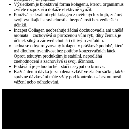
Výsledkem je bioaktivní forma kolagenu, kterou organismus
zvířete rozpozná a dokáže efektivně využít.
Používá se kvalitní rybí kolagen z ověřených zdrojů, známý
svojí vynikající stravitelností a bezpečností bez vedlejších
účinků.
Incapet Collagen neobsahuje žádná dochucovadla ani umělá
aromata – zachovává si přirozenou vůni ryb, díky čemuž je
účinek silný a zároveň chutná i citlivým zvířatům.
Jedná se o hydrolyzovaný kolagen v práškové podobě, která
má dlouhou trvanlivost bez potřeby konzervačních látek.
Oproti tekutým produktům je stabilní, nepodléhá
znehodnocení a zachovává si svoji účinnost.
Podávání je jednoduché - stačí nasypat do krmiva.
Každá denní dávka je zabalena zvlášť ve zlatém sáčku, takže
správné dávkování máte vždy pod kontrolou – bez nutnosti
vážení nebo odhadování.