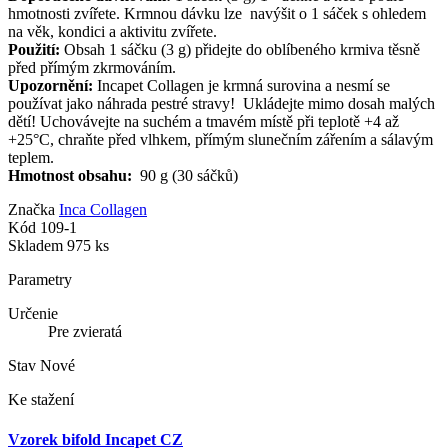
hmotnosti zvířete. Krmnou dávku lze navýšit o 1 sáček s ohledem
na věk, kondici a aktivitu zvířete.
Použití:
Obsah 1 sáčku (3 g) přidejte do oblíbeného krmiva těsně
před přímým zkrmováním.
Upozornění:
Incapet Collagen je krmná surovina a nesmí se
používat jako náhrada pestré stravy! Ukládejte mimo dosah malých
dětí! Uchovávejte na suchém a tmavém místě při teplotě +4 až
+25°C, chraňte před vlhkem, přímým slunečním zářením a sálavým
teplem.
Hmotnost obsahu:
90 g (30 sáčků)
Značka
Inca Collagen
Kód
109-1
Skladem
975 ks
Parametry
Určenie
Pre zvieratá
Stav
Nové
Ke stažení
Vzorek bifold Incapet CZ