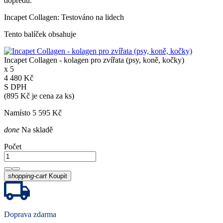
dopředu.
Incapet Collagen: Testováno na lidech
Tento balíček obsahuje
Incapet Collagen - kolagen pro zvířata (psy, koně, kočky)
x 5
4 480 Kč
S DPH
(895 Kč je cena za ks)
Namísto 5 595 Kč
done
Na skladě
Počet
shopping-cart
Koupit
Doprava zdarma