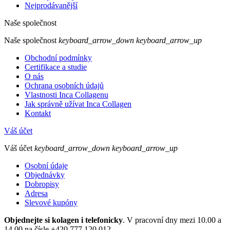
Nejprodávanější
Naše společnost
Naše společnost
keyboard_arrow_down
keyboard_arrow_up
Obchodní podmínky
Certifikace a studie
O nás
Ochrana osobních údajů
Vlastnosti Inca Collagenu
Jak správně užívat Inca Collagen
Kontakt
Váš účet
Váš účet
keyboard_arrow_down
keyboard_arrow_up
Osobní údaje
Objednávky
Dobropisy
Adresa
Slevové kupóny
Objednejte si kolagen i telefonicky
. V pracovní dny mezi 10.00 a
14.00 na čísle +420 777 120 012