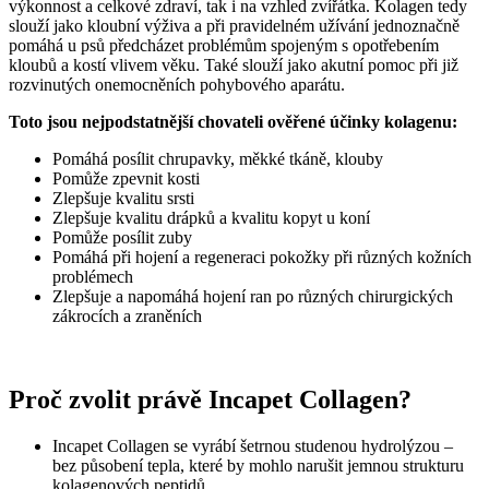
výkonnost a celkové zdraví, tak i na vzhled zvířátka. Kolagen tedy
slouží jako kloubní výživa a při pravidelném užívání jednoznačně
pomáhá u psů předcházet problémům spojeným s opotřebením
kloubů a kostí vlivem věku. Také slouží jako akutní pomoc při již
rozvinutých onemocněních pohybového aparátu.
Toto jsou nejpodstatnější chovateli ověřené účinky kolagenu:
Pomáhá posílit chrupavky, měkké tkáně, klouby
Pomůže zpevnit kosti
Zlepšuje kvalitu srsti
Zlepšuje kvalitu drápků a kvalitu kopyt u koní
Pomůže posílit zuby
Pomáhá při hojení a regeneraci pokožky při různých kožních
problémech
Zlepšuje a napomáhá hojení ran po různých chirurgických
zákrocích a zraněních
Proč zvolit právě Incapet Collagen?
Incapet Collagen se vyrábí šetrnou studenou hydrolýzou –
bez působení tepla, které by mohlo narušit jemnou strukturu
kolagenových peptidů.