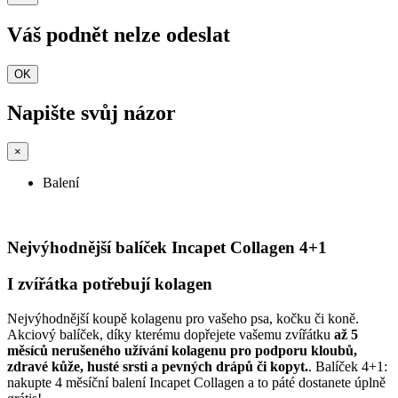
Váš podnět nelze odeslat
OK
Napište svůj názor
×
Balení
Nejvýhodnější balíček Incapet Collagen 4+1
I zvířátka potřebují kolagen
Nejvýhodnější koupě kolagenu pro vašeho psa, kočku či koně.
Akciový balíček, díky kterému dopřejete vašemu zvířátku
až 5
měsíců nerušeného užívání kolagenu pro podporu kloubů,
zdravé kůže, husté srsti a pevných drápů či kopyt.
. Balíček 4+1:
nakupte 4 měsíční balení Incapet Collagen a to páté dostanete úplně