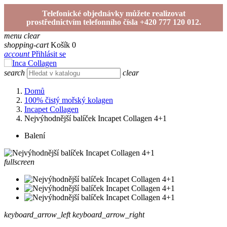
Telefonické objednávky můžete realizovat
prostřednictvím telefonního čísla +420 777 120 012.
menu
clear
shopping-cart
Košík
0
account
Přihlásit se
search
clear
Domů
100% čistý mořský kolagen
Incapet Collagen
Nejvýhodnější balíček Incapet Collagen 4+1
Balení
fullscreen
keyboard_arrow_left
keyboard_arrow_right