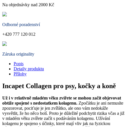
Na objednávky nad 2000 Kč
Odborné poradenství
+420 777 120 012
Záruka originality
Popis
Detaily produktu
Přílohy
Incapet Collagen pro psy, kočky a koně
Už i v relativně mladém věku zvířete se mohou začít objevovat
obtíže spojené s nedostatkem kolagenu.
Zpočátku je ani nemusíte
zpozorovat, pociťuje je jen zvířátko, ale ono vám nedokáže
vysvětlit, že ho něco bolí. Proto je důležité podchytit rizika včas a již
v mladém věku zvířete začít s podáváním kolagenu. Užívání
kolagenu je spojeno s účinky, které mají vliv jak na fyzickou