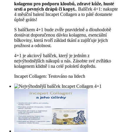
kolagenu pro podporu kloubů, zdravé kůže, husté
srsti a pevných drápů či kopyt.
. Balíček 4+1: nakupte
4 měsíční balení Incapet Collagen a to páté dostanete
úplně grátis!
S balíčkem 4+1 bude zvíře pravidelně a dlouhodobě
dostávat doporučenou dávku kolagenu, esenciální
bílkoviny, která tvoří základ tkání a zajišťuje jejich
pružnost a odolnost.
4+1 je akciový balíček, který je jedním z
nejvýhodnějších nákupů u nás. Zásobte své zvířátko
kolagenem klidně i na celé pololetí dopředu.
Incapet Collagen: Testováno na lidech