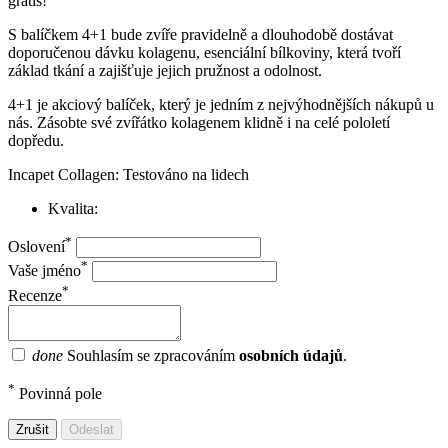
grátis!
S balíčkem 4+1 bude zvíře pravidelně a dlouhodobě dostávat
doporučenou dávku kolagenu, esenciální bílkoviny, která tvoří
základ tkání a zajišťuje jejich pružnost a odolnost.
4+1 je akciový balíček, který je jedním z nejvýhodnějších nákupů u
nás. Zásobte své zvířátko kolagenem klidně i na celé pololetí
dopředu.
Incapet Collagen: Testováno na lidech
Kvalita:
*
Oslovení
*
Vaše jméno
*
Recenze
done
Souhlasím se zpracováním
osobních údajů
.
*
Povinná pole
Zrušit
Odeslat