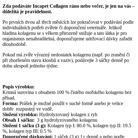
Zda podáváte Incapet Collagen ráno nebo večer, je jen na vás –
důležitá je pravidelnost.
Po prvních dvou až třech měsících lze pokračovat v podávání podle
individuálních potřeb zvířete či doporučení veterináře. Jelikož
hladina kolagenu se s věkem přirozeně snižuje a tato látka je pro
organismus nenahraditelná, doporučujeme udržovací dávky zařadit
dlouhodobě.
Pokud má zvíře výrazný nedostatek kolagenu (např. po zranění či
při zhoršeném stavu kloubů a vaziv), podávejte 3 sáčky denně po
dobu alespoň jednoho týdne.
Popis výrobku:
Krmná surovina s obsahem 100 % čistého mořského kolagenu bez
přísad.
Forma:
Prášek je možné použít v suché formě anebo je velice
dobře rozpustný ve vodě,
Složení výrobku:
Hydrolyzovaný kolagen z ryb
Obsah 1 sáčku:
3 g hydrolyzovaného kolagenu
Složení 1 sáčku (3 g):
Kolagen typ I: 80.0 %, kolagen typ II: 19.5
%, kolagen typ III: 0.5 %
Doporučené dávkování:
1 sáček (3 g) 1× denně a nebo podle