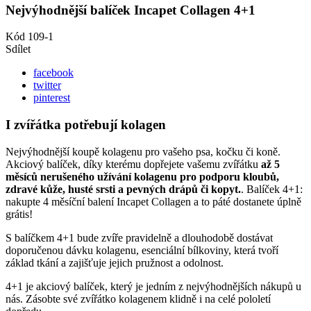
Nejvýhodnější balíček Incapet Collagen 4+1
Kód
109-1
Sdílet
facebook
twitter
pinterest
I zvířátka potřebují kolagen
Nejvýhodnější koupě kolagenu pro vašeho psa, kočku či koně.
Akciový balíček, díky kterému dopřejete vašemu zvířátku
až 5
měsíců nerušeného užívání kolagenu pro podporu kloubů,
zdravé kůže, husté srsti a pevných drápů či kopyt.
. Balíček 4+1:
nakupte 4 měsíční balení Incapet Collagen a to páté dostanete úplně
grátis!
S balíčkem 4+1 bude zvíře pravidelně a dlouhodobě dostávat
doporučenou dávku kolagenu, esenciální bílkoviny, která tvoří
základ tkání a zajišťuje jejich pružnost a odolnost.
4+1 je akciový balíček, který je jedním z nejvýhodnějších nákupů u
nás. Zásobte své zvířátko kolagenem klidně i na celé pololetí