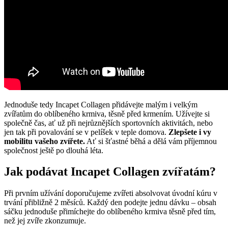
Jednoduše tedy Incapet Collagen přidávejte malým i velkým
zvířatům do oblíbeného krmiva, těsně před krmením. Užívejte si
společně čas, ať už při nejrůznějších sportovních aktivitách, nebo
jen tak při povalování se v pelíšek v teple domova.
Zlepšete i vy
mobilitu vašeho zvířete.
Ať si šťastné běhá a dělá vám příjemnou
společnost ještě po dlouhá léta.
Jak podávat Incapet Collagen zvířatám?
Při prvním užívání doporučujeme zvířeti absolvovat úvodní kúru v
trvání přibližně 2 měsíců. Každý den podejte jednu dávku – obsah
sáčku jednoduše přimíchejte do oblíbeného krmiva těsně před tím,
než jej zvíře zkonzumuje.