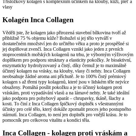
Třísložkový kolagen s komplexním účinkem na klouby, kůži, pleť a
vlasy
Kolagén Inca Collagen
Věděli jste, že kolagen jako přirozená stavební bílkovina tvoří až
přibližně 75 % objemu kůže? Bohužel si jej tělo vytváří v
dostatečném množství jen do určitého věku a proto je prospěšné si
jej doplňovat zvenčí. Inca Collagen vznikl jako jeden z prvních
stoprocentních mořských kolagenů na trhu, je výborným výživovým
doplňkem pro podporu struktury a elasticity pokožky. Je bioaktivní,
enzymaticky hydrolyzovaný a čistý, díky čemuž je to maximálně
účinný kolagen na vrásky, na klouby, vlasy či nehty. Inca Collagen
neobsahuje žádné aroma ani příchutě. Je to 100% čistý prémiový
kolagen s až třemi typy kolagenů, které jsou v lidském těle nejvíce
obsaženy. Pomáhá posílit pokožku a je to účinný kolagen proti
vráskám, proti vypadávání vlasů a na lámavé nehty. Je také ideální
jako podpora pro pohybový aparát – chrupavky, tkáně, šlachy a
kosti. To činí z Inca Collagen špičkový doplněk s všestrannými
účinky pro celé tělo, který dokáže zpomalit proces jeho postupného
stárnutí. Inca Collagen, to není jen doplněk pro vnější krásu. Je to
pomocník pro celkovou vitalitu a kondici těla.
Inca Collagen - kolagen proti vráskám a