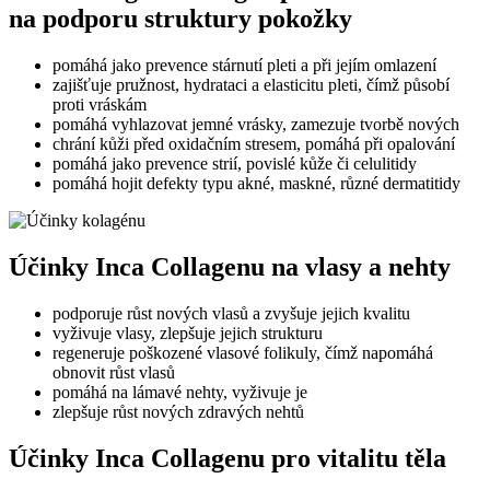
na podporu struktury pokožky
pomáhá jako prevence stárnutí pleti a při jejím omlazení
zajišťuje pružnost, hydrataci a elasticitu pleti, čímž působí
proti vráskám
pomáhá vyhlazovat jemné vrásky, zamezuje tvorbě nových
chrání kůži před oxidačním stresem, pomáhá při opalování
pomáhá jako prevence strií, povislé kůže či celulitidy
pomáhá hojit defekty typu akné, maskné, různé dermatitidy
Účinky Inca Collagenu na vlasy a nehty
podporuje růst nových vlasů a zvyšuje jejich kvalitu
vyživuje vlasy, zlepšuje jejich strukturu
regeneruje poškozené vlasové folikuly, čímž napomáhá
obnovit růst vlasů
pomáhá na lámavé nehty, vyživuje je
zlepšuje růst nových zdravých nehtů
Účinky Inca Collagenu pro vitalitu těla