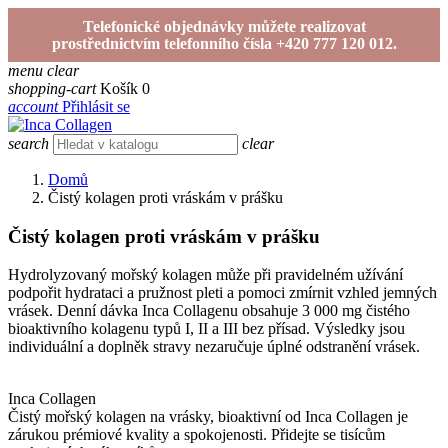
Telefonické objednávky můžete realizovat
prostřednictvím telefonního čísla +420 777 120 012.
menu
clear
shopping-cart
Košík
0
account
Přihlásit se
search
clear
Domů
Čistý kolagen proti vráskám v prášku
Čistý kolagen proti vráskám v prášku
Hydrolyzovaný mořský kolagen může při pravidelném užívání
podpořit hydrataci a pružnost pleti a pomoci zmírnit vzhled jemných
vrásek. Denní dávka Inca Collagenu obsahuje 3 000 mg čistého
bioaktivního kolagenu typů I, II a III bez přísad. Výsledky jsou
individuální a doplněk stravy nezaručuje úplné odstranění vrásek.
Inca Collagen
Čistý mořský kolagen na vrásky, bioaktivní od Inca Collagen je
zárukou prémiové kvality a spokojenosti. Přidejte se tisícům