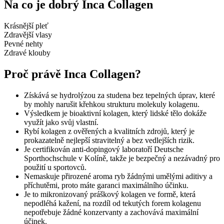
Na co je dobrý Inca Collagen
Krásnější pleť
Zdravější vlasy
Pevné nehty
Zdravé klouby
Proč právě Inca Collagen?
Získává se hydrolýzou za studena bez tepelných úprav, které
by mohly narušit křehkou strukturu molekuly kolagenu.
Výsledkem je bioaktivní kolagen, který lidské tělo dokáže
využít jako svůj vlastní.
Rybí kolagen z ověřených a kvalitních zdrojů, který je
prokazatelně nejlepší stravitelný a bez vedlejších rizik.
Je certifikován anti-dopingový laboratoří Deutsche
Sporthochschule v Kolíně, takže je bezpečný a nezávadný pro
použití u sportovců.
Nemaskuje přirozené aroma ryb žádnými umělými aditivy a
příchutěmi, proto máte garanci maximálního účinku.
Je to mikronizovaný práškový kolagen ve formě, která
nepodléhá kažení, na rozdíl od tekutých forem kolagenu
nepotřebuje žádné konzervanty a zachovává maximální
účinek.