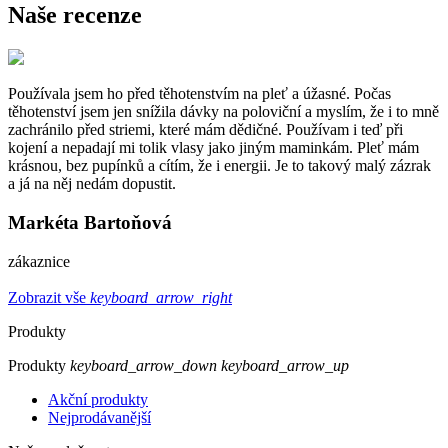
Naše recenze
Používala jsem ho před těhotenstvím na pleť a úžasné. Počas
těhotenství jsem jen snížila dávky na poloviční a myslím, že i to mně
zachránilo před striemi, které mám dědičné. Používam i teď při
kojení a nepadají mi tolik vlasy jako jiným maminkám. Pleť mám
krásnou, bez pupínků a cítím, že i energii. Je to takový malý zázrak
a já na něj nedám dopustit.
Markéta Bartoňová
zákaznice
Zobrazit vše
keyboard_arrow_right
Produkty
Produkty
keyboard_arrow_down
keyboard_arrow_up
Akční produkty
Nejprodávanější