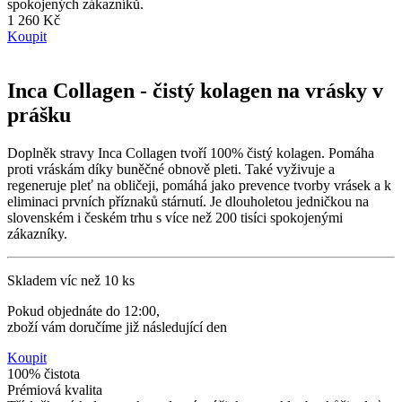
spokojených zákazníků.
1 260 Kč
Koupit
Inca Collagen - čistý kolagen na vrásky v
prášku
Doplněk stravy Inca Collagen tvoří 100% čistý kolagen. Pomáha
proti vráskám díky buněčné obnově pleti. Také vyživuje a
regeneruje pleť na obličeji, pomáhá jako prevence tvorby vrásek a k
eliminaci prvních příznaků stárnutí. Je dlouholetou jedničkou na
slovenském i českém trhu s více než 200 tisíci spokojenými
zákazníky.
Skladem víc než 10 ks
Pokud objednáte do 12:00,
zboží vám doručíme již následující den
Koupit
100% čistota
Prémiová kvalita