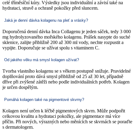
celé tříměsíční kúry. Výsledky jsou individuální a závisí také na
hydrataci, stravě a ochraně pokožky před sluncem.
Jaká je denní dávka kolagenu na pleť a vrásky?
Doporučená denní dávka Inca Collagenu je jeden sáček, tedy 3 000
mg hydrolyzovaného mořského kolagenu. Prášek nasypte do suché
sklenice, zalijte přibližně 200 až 300 ml vody, nechte rozpustit a
vypijte. Doporučuje se užívat spolu s vitaminem C.
Od jakého věku má smysl kolagen užívat?
Tvorba vlastního kolagenu se s věkem postupně snižuje. Pravidelné
doplňování proto dává smysl přibližně od 25 až 30 let, případně
dříve při zvýšené zátěži nebo podle individuálních potřeb. Kolagen
je určen dospělým.
Pomáhá kolagen také na pigmentové skvrny?
Kolagen není určen k léčbě pigmentových skvrn. Může podpořit
celkovou kvalitu a hydrataci pokožky, ale pigmentace má více
příčin. Při nových, výrazných nebo měnících se skvrnách se poraďte
s dermatologem.