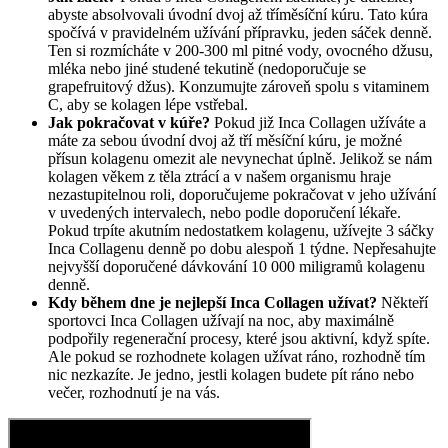
abyste absolvovali úvodní dvoj až tříměsíční kúru. Tato kúra
spočívá v pravidelném užívání přípravku, jeden sáček denně.
Ten si rozmícháte v 200-300 ml pitné vody, ovocného džusu,
mléka nebo jiné studené tekutině (nedoporučuje se
grapefruitový džus). Konzumujte zároveň spolu s vitaminem
C, aby se kolagen lépe vstřebal.
Jak pokračovat v kúře?
Pokud již Inca Collagen užíváte a
máte za sebou úvodní dvoj až tří měsíční kúru, je možné
přísun kolagenu omezit ale nevynechat úplně. Jelikož se nám
kolagen věkem z těla ztrácí a v našem organismu hraje
nezastupitelnou roli, doporučujeme pokračovat v jeho užívání
v uvedených intervalech, nebo podle doporučení lékaře.
Pokud trpíte akutním nedostatkem kolagenu, užívejte 3 sáčky
Inca Collagenu denně po dobu alespoň 1 týdne. Nepřesahujte
nejvyšší doporučené dávkování 10 000 miligramů kolagenu
denně.
Kdy během dne je nejlepší Inca Collagen užívat?
Někteří
sportovci Inca Collagen užívají na noc, aby maximálně
podpořily regenerační procesy, které jsou aktivní, když spíte.
Ale pokud se rozhodnete kolagen užívat ráno, rozhodně tím
nic nezkazíte. Je jedno, jestli kolagen budete pít ráno nebo
večer, rozhodnutí je na vás.