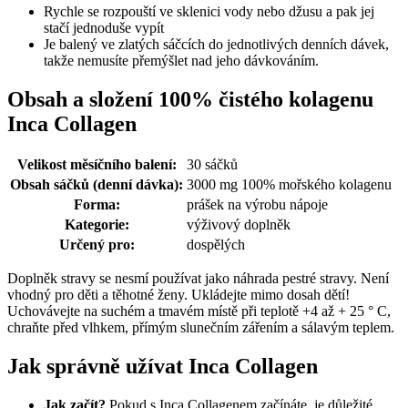
Rychle se rozpouští ve sklenici vody nebo džusu a pak jej
stačí jednoduše vypít
Je balený ve zlatých sáčcích do jednotlivých denních dávek,
takže nemusíte přemýšlet nad jeho dávkováním.
Obsah a složení 100% čistého kolagenu
Inca Collagen
Velikost měsíčního balení:
30 sáčků
Obsah sáčků (denní dávka):
3000 mg 100% mořského kolagenu
Forma:
prášek na výrobu nápoje
Kategorie:
výživový doplněk
Určený pro:
dospělých
Doplněk stravy se nesmí používat jako náhrada pestré stravy. Není
vhodný pro děti a těhotné ženy. Ukládejte mimo dosah dětí!
Uchovávejte na suchém a tmavém místě při teplotě +4 až + 25 ° C,
chraňte před vlhkem, přímým slunečním zářením a sálavým teplem.
Jak správně užívat Inca Collagen
Jak začít?
Pokud s Inca Collagenem začínáte, je důležité,