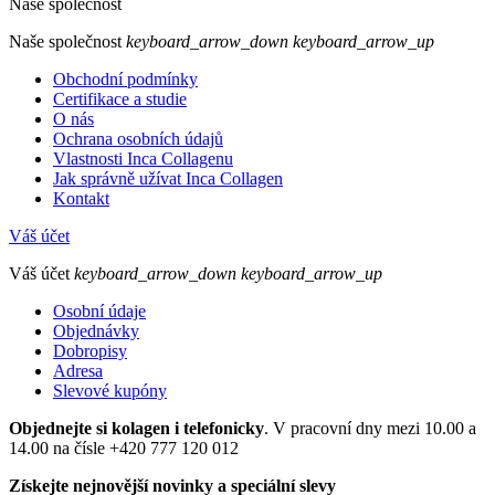
Naše společnost
Naše společnost
keyboard_arrow_down
keyboard_arrow_up
Obchodní podmínky
Certifikace a studie
O nás
Ochrana osobních údajů
Vlastnosti Inca Collagenu
Jak správně užívat Inca Collagen
Kontakt
Váš účet
Váš účet
keyboard_arrow_down
keyboard_arrow_up
Osobní údaje
Objednávky
Dobropisy
Adresa
Slevové kupóny
Objednejte si kolagen i telefonicky
. V pracovní dny mezi 10.00 a
14.00 na čísle +420 777 120 012
Získejte nejnovější novinky a speciální slevy