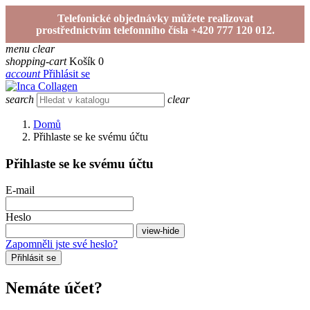
Telefonické objednávky můžete realizovat
prostřednictvím telefonního čísla +420 777 120 012.
menu
clear
shopping-cart
Košík
0
account
Přihlásit se
search
clear
Domů
Přihlaste se ke svému účtu
Přihlaste se ke svému účtu
E-mail
Heslo
view-hide
Zapomněli jste své heslo?
Přihlásit se
Nemáte účet?