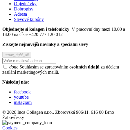
Objednávky
Dobropisy
Adresa
Slevové kupóny
Objednejte si kolagen i telefonicky
. V pracovní dny mezi 10.00 a
14.00 na čísle +420 777 120 012
Získejte nejnovější novinky a speciální slevy
arrow_right_alt
done
Souhlasím se zpracováním
osobních údajů
za účelem
zasílání marketingových mailů.
Následuj nás:
facebook
youtube
instagram
© 2026 Inca Collagen s.r.o., Zborovská 906/11, 616 00 Brno
Žabovřesky
Cookies