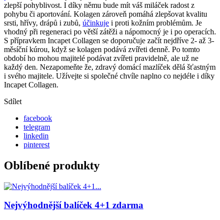
zlepší pohyblivost. I díky němu bude mít váš miláček radost z
pohybu či aportování. Kolagen zároveň pomáhá zlepšovat kvalitu
srsti, hřívy, drápů i zubů,
účinkuje
i proti kožním problémům. Je
vhodný při regeneraci po větší zátěži a nápomocný je i po operacích.
S přípravkem Incapet Collagen se doporučuje začít nejdříve 2- až 3-
měsíční kúrou, když se kolagen podává zvířeti denně. Po tomto
období ho mohou majitelé podávat zvířeti pravidelně, ale už ne
každý den. Nezapomeňte že, zdravý domácí mazlíček dělá šťastným
i svého majitele. Užívejte si společné chvíle naplno co nejdéle i díky
Incapet Collagen.
Sdílet
facebook
telegram
linkedin
pinterest
Oblíbené produkty
Nejvýhodnější balíček 4+1 zdarma