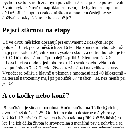
bychom se totiž řídili známým pravidlem 7 let a přesně porovnávali
životní cyklus člověka například se psem, lidé by byli schopni mít
děti už při nástupu na základní školu a mnohem častěji by se
dožívali stovky. Jak to tedy vlastně je?
Pejsci stárnou na etapy
Už ve dvou měsících dosahují psi ekvivalent 2 lidských let po
pololetí 10 let, po 12 měsících asi 16 let. Na konci druhého roku už
mají psíci kolem 24, čili končí vysokou školu, a od třetího roku je to
29. Od té doby stárnou "pomaleji" - přibližně tempem 5 až 6
lidských let za období jednoho roku. Do seniorského věku pak
vstupují okolo 7. až 9. roku života v závislosti na velikosti a rasy.
Výpočet se odlišuje hlavně u plemen s hmotností nad 40 kilogramů -
na desáté narozeniny mají již přibližně 87 "našich" let, než menší psi
jen 64.
A co kočky nebo koně?
Při kočkách je situace podobná. Roční kočka má 15 lidských let,
dvouletá však "jen" 25. Od třetího roku pak stárne o čtyři roky
každých 12 měsíců. Desetiletá kočka tak má přibližně 56 lidských
let. I jejich délka života je srovnatelná s menšími psy a pohybuje se