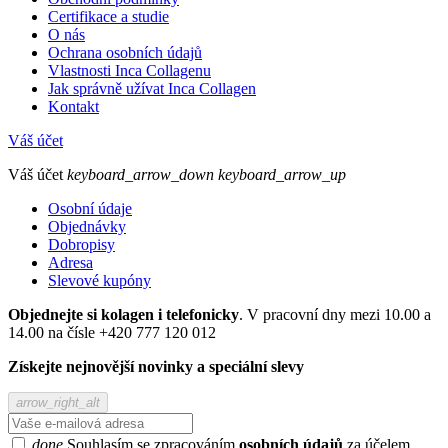
Certifikace a studie
O nás
Ochrana osobních údajů
Vlastnosti Inca Collagenu
Jak správně užívat Inca Collagen
Kontakt
Váš účet
Váš účet
keyboard_arrow_down
keyboard_arrow_up
Osobní údaje
Objednávky
Dobropisy
Adresa
Slevové kupóny
Objednejte si kolagen i telefonicky
. V pracovní dny mezi 10.00 a
14.00 na čísle +420 777 120 012
Získejte nejnovější novinky a speciální slevy
arrow_right_alt
done
Souhlasím se zpracováním
osobních údajů
za účelem