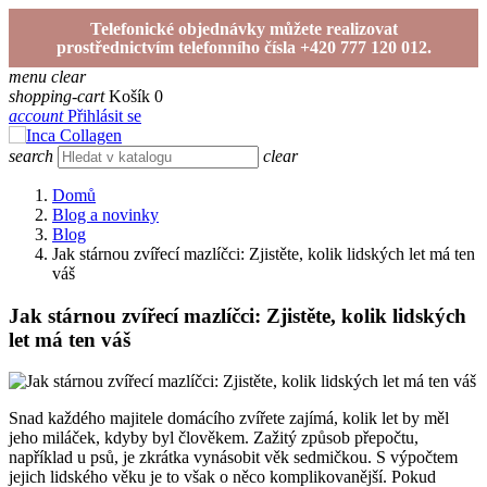
Telefonické objednávky můžete realizovat
prostřednictvím telefonního čísla +420 777 120 012.
menu
clear
shopping-cart
Košík
0
account
Přihlásit se
search
clear
Domů
Blog a novinky
Blog
Jak stárnou zvířecí mazlíčci: Zjistěte, kolik lidských let má ten
váš
Jak stárnou zvířecí mazlíčci: Zjistěte, kolik lidských
let má ten váš
Snad každého majitele domácího zvířete zajímá, kolik let by měl
jeho miláček, kdyby byl člověkem. Zažitý způsob přepočtu,
například u psů, je zkrátka vynásobit věk sedmičkou. S výpočtem
jejich lidského věku je to však o něco komplikovanější. Pokud