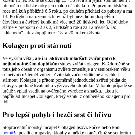
kolem 15 let. Koně se dožívají 25 - 30 let a ani jejich stárnutí není v
přepočtu na lidské roky jen malou násobilkou. Po prvním lidském
roce má kůň přibližně 6,5 roku, po druhém přichází do puberty a má
13. Po třetích narozeninách by už byl mezi lidmi dospělým
člověkem a čtyřletý koník má více než 20 lidských let. Od té doby
stárne v přepočtu o 2 až 2,5 lidského roku za 12 měsíců. Do
"důchodu" tak vstupují mezi 18. a 20. rokem života.
Kolagen proti stárnutí
Ve vyšším věku
, ale i u aktivních mladších zvířat patří k
nejhodnotnějším doplňkům
stravy zvířat kolagen. Každoročně se
totiž jeho obsah v organismu zvířete zmenšuje a v seniorském věku
se netvoří už téměř vůbec. Zvíře tak začne viditelně a rychleji
stárnout. Kolagen je přitom poměrně jednoduché zvířeti přidat do
stravy v podobě kvalitního výživového doplňku. V tomto případě se
určitě vyplatí vsadit na ověřeného výrobce a značku, jakou je
například Incapet Collagen, který vznikl z oblíbeného kolagenu pro
lidi.
Pro lepší pohyb i hezčí srst či hřívu
Stoprocentní mořský Incapet Collagen psovi, kočce nebo koni
pomůže
posílit chrupavky, klouby a měkké tkáně, čímž se seniorům