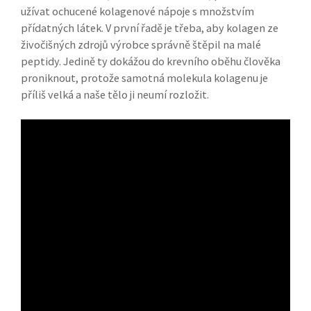
užívat ochucené kolagenové nápoje s množstvím
přídatných látek. V první řadě je třeba, aby kolagen ze
živočišných zdrojů výrobce správně štěpil na malé
peptidy. Jedině ty dokážou do krevního oběhu člověka
proniknout, protože samotná molekula kolagenu je
příliš velká a naše tělo ji neumí rozložit.