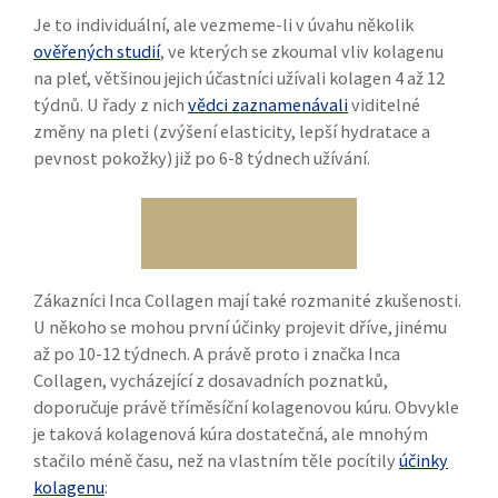
Je to individuální, ale vezmeme-li v úvahu několik
ověřených studií
, ve kterých se zkoumal vliv kolagenu
na pleť, většinou jejich účastníci užívali kolagen 4 až 12
týdnů. U řady z nich
vědci zaznamenávali
viditelné
změny na pleti (zvýšení elasticity, lepší hydratace a
pevnost pokožky) již po 6-8 týdnech užívání.
Zákazníci Inca Collagen mají také rozmanité zkušenosti.
U někoho se mohou první účinky projevit dříve, jinému
až po 10-12 týdnech. A právě proto i značka Inca
Collagen, vycházející z dosavadních poznatků,
doporučuje právě tříměsíční kolagenovou kúru. Obvykle
je taková kolagenová kúra dostatečná, ale mnohým
stačilo méně času, než na vlastním těle pocítily
účinky
kolagenu
: