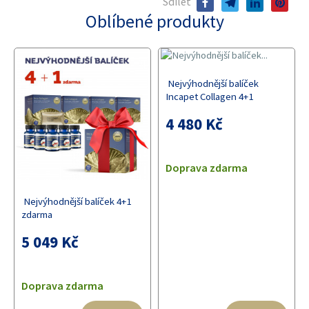
Sdílet
facebook
telegram
linkedin
pinterest
Oblíbené produkty
Nejvýhodnější balíček
Incapet Collagen 4+1
4 480 Kč
Doprava zdarma
Nejvýhodnější balíček 4+1
zdarma
5 049 Kč
Doprava zdarma