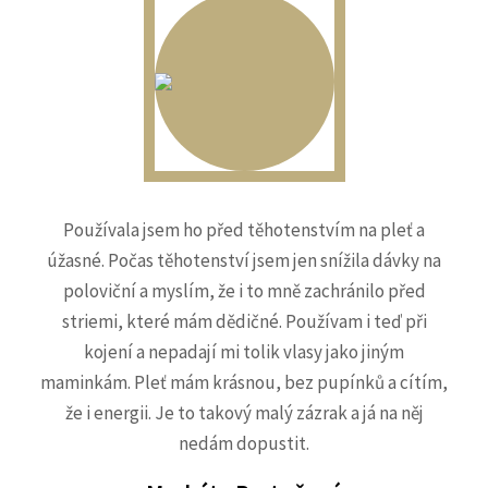
Používala jsem ho před těhotenstvím na pleť a
úžasné. Počas těhotenství jsem jen snížila dávky na
poloviční a myslím, že i to mně zachránilo před
striemi, které mám dědičné. Používam i teď při
kojení a nepadají mi tolik vlasy jako jiným
maminkám. Pleť mám krásnou, bez pupínků a cítím,
že i energii. Je to takový malý zázrak a já na něj
nedám dopustit.