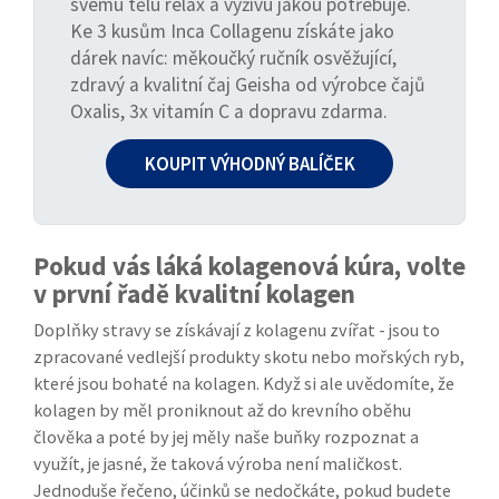
svému tělu relax a výživu jakou potřebuje.
Ke 3 kusům Inca Collagenu získáte jako
dárek navíc: měkoučký ručník osvěžující,
zdravý a kvalitní čaj Geisha od výrobce čajů
Oxalis, 3x vitamín C a dopravu zdarma.
KOUPIT VÝHODNÝ BALÍČEK
Pokud vás láká kolagenová kúra, volte
v první řadě kvalitní kolagen
Doplňky stravy se získávají z kolagenu zvířat - jsou to
zpracované vedlejší produkty skotu nebo mořských ryb,
které jsou bohaté na kolagen. Když si ale uvědomíte, že
kolagen by měl proniknout až do krevního oběhu
člověka a poté by jej měly naše buňky rozpoznat a
využít, je jasné, že taková výroba není maličkost.
Jednoduše řečeno, účinků se nedočkáte, pokud budete