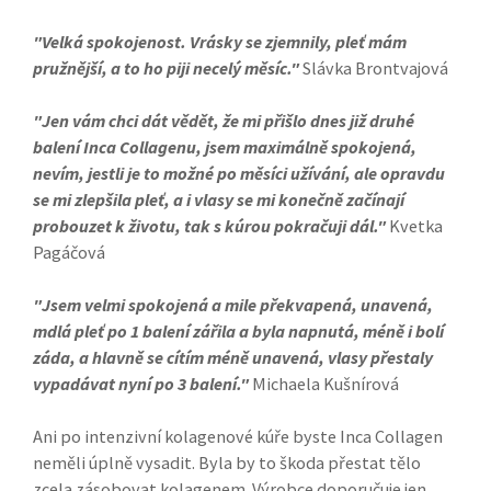
"Velká spokojenost. Vrásky se zjemnily, pleť mám
pružnější, a to ho piji necelý měsíc."
Slávka Brontvajová
"Jen vám chci dát vědět, že mi přišlo dnes již druhé
balení Inca Collagenu, jsem maximálně spokojená,
nevím, jestli je to možné po měsíci užívání, ale opravdu
se mi zlepšila pleť, a i vlasy se mi konečně začínají
probouzet k životu, tak s kúrou pokračuji dál."
Kvetka
Pagáčová
"Jsem velmi spokojená a mile překvapená, unavená,
mdlá pleť po 1 balení zářila a byla napnutá, méně i bolí
záda, a hlavně se cítím méně unavená, vlasy přestaly
vypadávat nyní po 3 balení."
Michaela Kušnírová
Ani po intenzivní kolagenové kúře byste Inca Collagen
neměli úplně vysadit. Byla by to škoda přestat tělo
zcela zásobovat kolagenem. Výrobce doporučuje jen