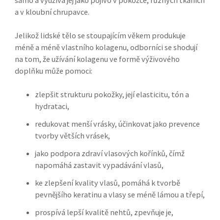
a v kloubní chrupavce.
Jelikož lidské tělo se stoupajícím věkem produkuje
méně a méně vlastního kolagenu, odborníci se shodují
na tom, že užívání kolagenu ve formě výživového
doplňku může pomoci:
zlepšit strukturu pokožky, její elasticitu, tón a
hydrataci,
redukovat menší vrásky, účinkovat jako prevence
tvorby větších vrásek,
jako podpora zdraví vlasových kořínků, čímž
napomáhá zastavit vypadávání vlasů,
ke zlepšení kvality vlasů, pomáhá k tvorbě
pevnějšího keratinu a vlasy se méně lámou a třepí,
prospívá lepší kvalitě nehtů, zpevňuje je,