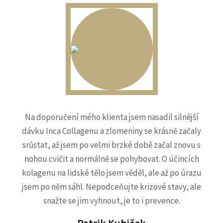
Na doporučení mého klienta jsem nasadil silnější
dávku Inca Collagenu a zlomeniny se krásně začaly
srůstat, až jsem po velmi brzké době začal znovu s
nohou cvičit a normálně se pohybovat. O účincích
kolagenu na lidské tělo jsem věděl, ale až po úrazu
jsem po něm sáhl. Nepodceňujte krizové stavy, ale
snažte se jim vyhnout, je to i prevence.