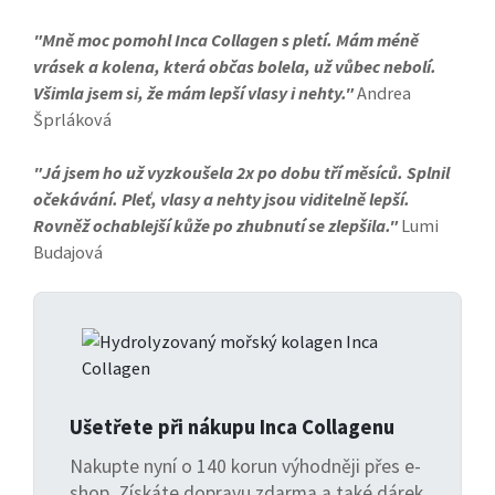
"Mně moc pomohl Inca Collagen s pletí. Mám méně
vrásek a kolena, která občas bolela, už vůbec nebolí.
Všimla jsem si, že mám lepší vlasy i nehty."
Andrea
Šprláková
"Já jsem ho už vyzkoušela 2x po dobu tří měsíců. Splnil
očekávání. Pleť, vlasy a nehty jsou viditelně lepší.
Rovněž ochablejší kůže po zhubnutí se zlepšila."
Lumi
Budajová
Ušetřete při nákupu Inca Collagenu
Nakupte nyní o 140 korun výhodněji přes e-
shop. Získáte dopravu zdarma a také dárek