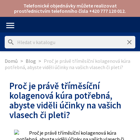
Telefonické objednávky můžete realizovat
prostřednictvím telefonního čísla +420 777 120 012.
menu
search
clear
Domů
Blog
Proč je právě tříměsíční kolagenová kúra
potřebná, abyste viděli účinky na vašich vlasech či pleti?
Proč je právě tříměsíční
kolagenová kúra potřebná,
abyste viděli účinky na vašich
vlasech či pleti?