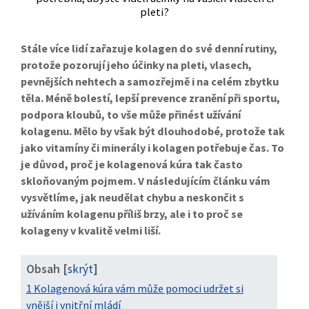
Stále více lidí zařazuje kolagen do své denní rutiny,
protože pozorují jeho účinky na pleti, vlasech,
pevnějších nehtech a samozřejmě i na celém zbytku
těla. Méně bolestí, lepší prevence zranění při sportu,
podpora kloubů, to vše může přinést užívání
kolagenu. Mělo by však být dlouhodobé, protože tak
jako vitamíny či minerály i kolagen potřebuje čas. To
je důvod, proč je kolagenová kúra tak často
skloňovaným pojmem. V následujícím článku vám
vysvětlíme, jak neudělat chybu a neskončit s
užíváním kolagenu příliš brzy, ale i to proč se
kolageny v kvalitě velmi liší.
Obsah [
]
skrýt
1 Kolagenová kúra vám může pomoci udržet si
vnější i vnitřní mládí