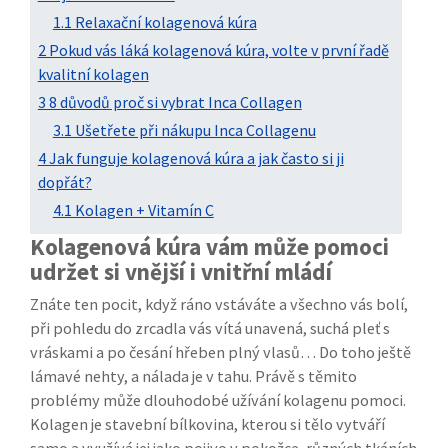
1.1 Relaxační kolagenová kúra
2 Pokud vás láká kolagenová kúra, volte v první řadě
kvalitní kolagen
3 8 důvodů proč si vybrat Inca Collagen
3.1 Ušetřete při nákupu Inca Collagenu
4 Jak funguje kolagenová kúra a jak často si ji
dopřát?
4.1 Kolagen + Vitamín C
Kolagenová kúra vám může pomoci
udržet si vnější i vnitřní mládí
Znáte ten pocit, když ráno vstáváte a všechno vás bolí,
při pohledu do zrcadla vás vítá unavená, suchá pleť s
vráskami a po česání hřeben plný vlasů… Do toho ještě
lámavé nehty, a nálada je v tahu. Právě s těmito
problémy může dlouhodobé užívání kolagenu pomoci.
Kolagen je stavební bílkovina, kterou si tělo vytváří
samo a využívá jej jako pojivo v pokožce, různých tkáních