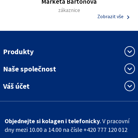
Markéta Bartoňová
zákaznice
keyboard_arrow_right
Zobrazit vše
Produkty
keyboard_arrow_down
Naše společnost
keyboard_arrow_down
Váš účet
keyboard_arrow_down
Objednejte si kolagen i telefonicky
. V pracovní
dny mezi 10.00 a 14.00 na čísle +420 777 120 012