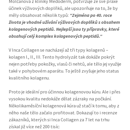
Molčanová z kliniky Medoderm, potvrzuje ze své praxe
účinek výživových doplňků, ale upozorňuje na to, že by
měly obsahovat několik typů:
"Zejména po 40. roce
života je vhodné užívání výživových doplňků s obsahem
kolagenových peptidů. Nejlepší jsou ty přípravky, které
obsahují celý komplex kolagenových peptidů."
V Inca Collagen se nacházejí až tři typy kolagenů –
kolagen I., II., III. Tento hydrolyzát tak dokáže pokrýt
nejen potřeby pokožky, vlasů či nehtů, ale tělo jej využije
také v pohybovém aparátu. To ještě zvyšuje jeho status
kvalitního kolagenu.
Proto je ideální pro účinnou kolagenovou kúru. Ale i přes
vysokou kvalitu nedokáže dělat zázraky na počkání.
Několikaměsíční kolagenová kúra už stačí k tomu, aby z
něho naše tělo začalo profitovat. Dokazují to i recenze
zákazníků, kterých si Inca Collagen za 7 let na trhu
získal již více než 200 tisíc: