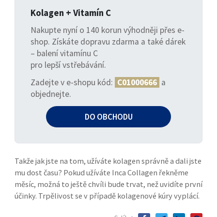
Kolagen + Vitamín C
Nakupte nyní o 140 korun výhodněji přes e-
shop. Získáte dopravu zdarma a také dárek
– balení vitamínu C
pro lepší vstřebávání.
Zadejte v e-shopu kód:
C01000666
a
objednejte.
DO OBCHODU
Takže jak jste na tom, užíváte kolagen správně a dali jste
mu dost času? Pokud užíváte Inca Collagen řekněme
měsíc, možná to ještě chvíli bude trvat, než uvidíte první
účinky. Trpělivost se v případě kolagenové kúry vyplácí.