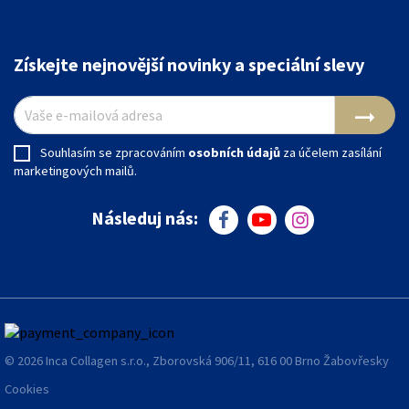
Získejte nejnovější novinky a speciální slevy
arrow_right_alt
Souhlasím se zpracováním
osobních údajů
za účelem zasílání
marketingových mailů.
Následuj nás:
facebook
youtube
instagram
© 2026 Inca Collagen s.r.o., Zborovská 906/11, 616 00 Brno Žabovřesky
Cookies