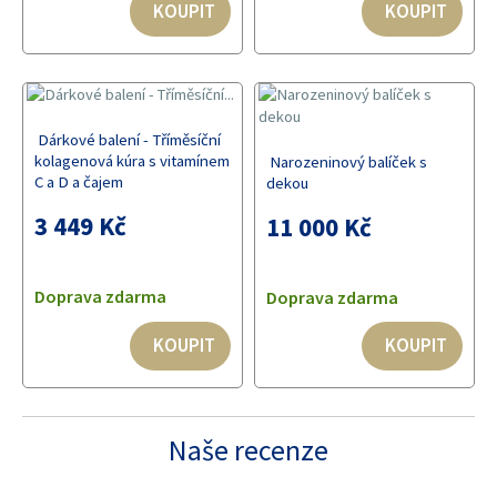
KOUPIT
KOUPIT
Dárkové balení - Tříměsíční
kolagenová kúra s vitamínem
Narozeninový balíček s
C a D a čajem
dekou
3 449 Kč
11 000 Kč
Doprava zdarma
Doprava zdarma
KOUPIT
KOUPIT
Naše recenze