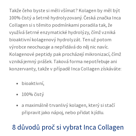
Takže čeho byste si měli všímat? Kolagen by měl být
100% čistý a šetrně hydrolyzovaný. Česká značka Inca
Collagen si s těmito podmínkami poradila tak, že
využívá šetrné enzymatické hydrolýzy, čímž vzniká
bioaktivní kolagenový hydrolyzát. Ten už potom
výrobce neochucuje a nepřidává do něj nic navíc.
Kolagenové peptidy pak procházejí mikronizací, čímž
vzniká jemný prášek. Taková forma nepotřebuje ani
konzervanty, takže v případě Inca Collagen získáváte:
bioaktivní,
100% čistý
a maximálně trvanlivý kolagen, který si stačí
připravit jako nápoj, nebo přidat k jídlu.
8 důvodů proč si vybrat Inca Collagen