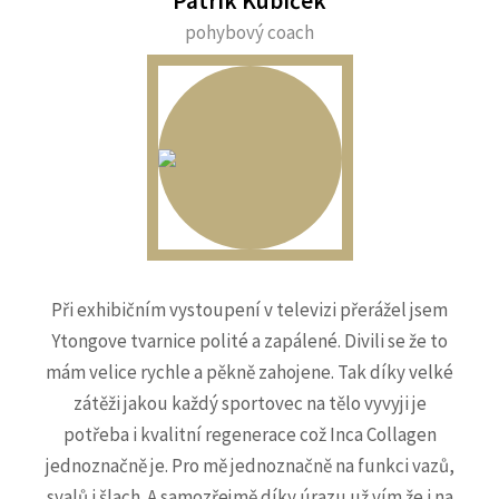
Patrik Kubiček
pohybový coach
Při exhibičním vystoupení v televizi přerážel jsem
Ytongove tvarnice polité a zapálené. Divili se že to
mám velice rychle a pěkně zahojene. Tak díky velké
zátěži jakou každý sportovec na tělo vyvyji je
potřeba i kvalitní regenerace což Inca Collagen
jednoznačně je. Pro mě jednoznačně na funkci vazů,
svalů i šlach. A samozřejmě díky úrazu už vím že i na