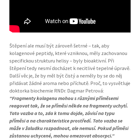
Štěpení ale musí být zároveň šetrné – tak, aby
kolagenové peptidy, které vzniknou, měly zachovanou
specifickou strukturu helisy – byly bioaktivní. Při
štěpení tedy nesmí docházet k necitlivé tepelné úpravě.
Další věc je, že by měl být čistý a neměly by se do něj
přidávat žádné aroma nebo příchutě. Proč, to vysvětluje
doktorka biochemie RNDr. Dagmar Petrová:
"Fragmenty kolagenu mohou s různými příměsemi
reagovat tak, že se příměsi někde na fragmenty uchytí.
Tato vazba a to, zda k tomu dojde, závisí na typu
příměsi a na charakteristice prostředí. Tato vazba se
může v žaludku rozpadnout, ale nemusí. Pokud příměsi
zůstanou uchycené, mohou omezovat absorpci."