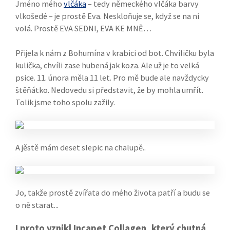
Jméno mého
vlčáka
– tedy německého vlčáka barvy
vlkošedé – je prostě Eva. Neskloňuje se, když se na ni
volá. Prostě EVA SEDNI, EVA KE MNĚ…
Přijela k nám z Bohumína v krabici od bot. Chviličku byla
kulička, chvíli zase hubená jak koza. Ale už je to velká
psice. 11. února měla 11 let. Pro mě bude ale navždycky
štěňátko. Nedovedu si představit, že by mohla umřít.
Tolik jsme toho spolu zažily.
A jěstě mám deset slepic na chalupě..
Jo, takže prostě zvířata do mého života patří a budu se
o ně starat...
I proto vznikl Incapet Collagen, který chutná