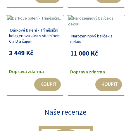
Dárkové balení - Tříměsíční
kolagenová kúra s vitamínem
Narozeninový balíček s
C a D a čajem
dekou
3 449 Kč
11 000 Kč
Doprava zdarma
Doprava zdarma
KOUPIT
KOUPIT
Naše recenze