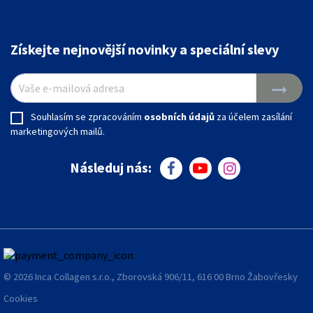
Získejte nejnovější novinky a speciální slevy
arrow_right_alt
Souhlasím se zpracováním
osobních údajů
za účelem zasílání
marketingových mailů.
Následuj nás:
facebook
youtube
instagram
© 2026 Inca Collagen s.r.o., Zborovská 906/11, 616 00 Brno Žabovřesky
Cookies