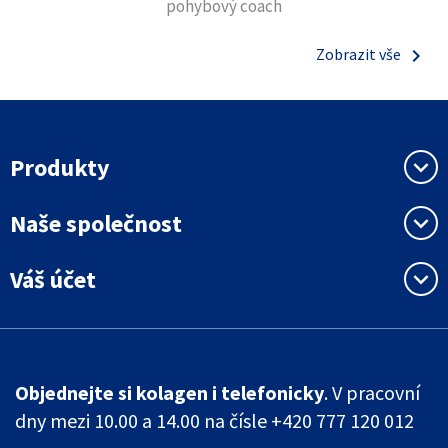
pohybový coach
keyboard_arrow_right
Zobrazit vše
Produkty
keyboard_arrow_down
Naše společnost
keyboard_arrow_down
Váš účet
keyboard_arrow_down
Objednejte si kolagen i telefonicky
. V pracovní
dny mezi 10.00 a 14.00 na čísle +420 777 120 012