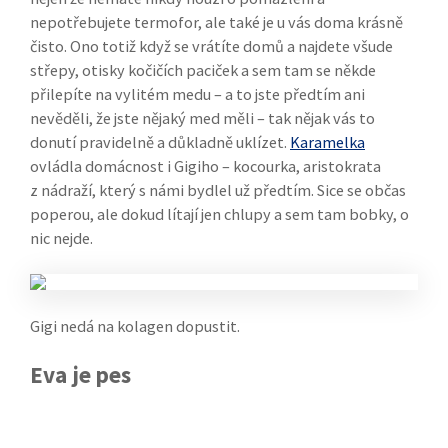
nepotřebujete termofor, ale také je u vás doma krásně
čisto. Ono totiž když se vrátíte domů a najdete všude
střepy, otisky kočičích paciček a sem tam se někde
přilepíte na vylitém medu – a to jste předtím ani
nevěděli, že jste nějaký med měli – tak nějak vás to
donutí pravidelně a důkladně uklízet.
Karamelka
ovládla domácnost i Gigiho – kocourka, aristokrata
z nádraží, který s námi bydlel už předtím. Sice se občas
poperou, ale dokud lítají jen chlupy a sem tam bobky, o
nic nejde.
Gigi nedá na kolagen dopustit.
Eva je pes