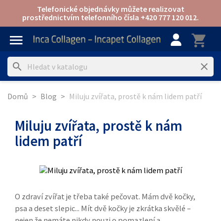
Telefonické objednávky můžete realizovat
prostřednictvím telefonního čísla +420 777 120 012.
menu
shopping-cart
account
search
clear
Domů
Blog
Miluju zvířata, prostě k nám lidem patří
Miluju zvířata, prostě k nám
lidem patří
O zdraví zvířat je třeba také pečovat. Mám dvě kočky,
psa a deset slepic... Mít dvě kočky je zkrátka skvělé –
nejen že nemáte nikdy nouzi o pomazlení a