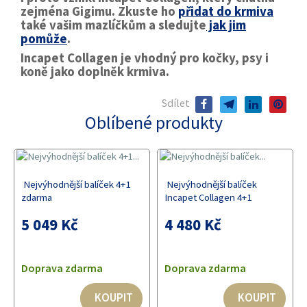
zejména Gigimu. Zkuste ho
přidat do krmiva
také vašim mazlíčkům a sledujte
jak jim
pomůže
.
Incapet Collagen je vhodný pro kočky, psy i
koně jako doplněk krmiva.
Sdílet
facebook
telegram
linkedin
pinterest
Oblíbené produkty
Nejvýhodnější balíček 4+1
Nejvýhodnější balíček
zdarma
Incapet Collagen 4+1
5 049 Kč
4 480 Kč
Doprava zdarma
Doprava zdarma
KOUPIT
KOUPIT