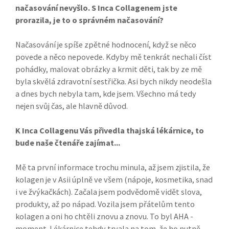
načasování nevyšlo. S Inca Collagenem jste
prorazila, je to o správném načasování?
Načasování je spíše zpětné hodnocení, když se něco
povede a něco nepovede. Kdyby mě tenkrát nechali číst
pohádky, malovat obrázky a krmit děti, tak by ze mě
byla skvělá zdravotní sestřička. Asi bych nikdy neodešla
a dnes bych nebyla tam, kde jsem. Všechno má tedy
nejen svůj čas, ale hlavně důvod.
K Inca Collagenu Vás přivedla thajská lékárnice, to
bude naše čtenáře zajímat...
Mě ta první informace trochu minula, až jsem zjistila, že
kolagen je v Asii úplně ve všem (nápoje, kosmetika, snad
i ve žvýkačkách). Začala jsem podvědomě vidět slova,
produkty, až po nápad. Vozila jsem přátelům tento
kolagen a oni ho chtěli znovu a znovu. To byl AHA -
moment. Lékárnice tehdy trvala na tom, že ho nutně