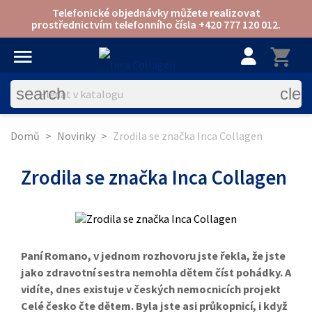
Telefonické objednávky můžete realizovat
prostřednictvím telefonního čísla +420 777 120 012.
menu
shopping-cart
account
search
clea
Domů
Novinky
Zrodila se značka Inca Collagen
Zrodila se značka Inca Collagen
Paní Romano, v jednom rozhovoru jste řekla, že jste
jako zdravotní sestra nemohla dětem číst pohádky. A
vidíte, dnes existuje v českých nemocnicích projekt
Celé česko čte dětem. Byla jste asi průkopnicí, i když