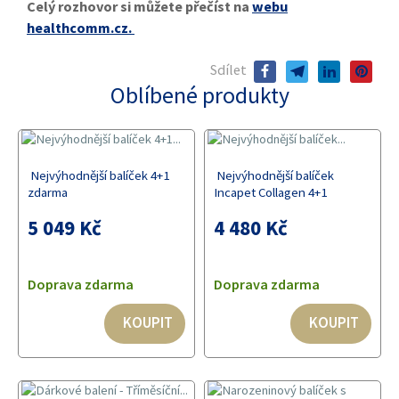
Celý rozhovor si můžete přečíst na
webu
healthcomm.cz.
Sdílet
facebook
telegram
linkedin
pinterest
Oblíbené produkty
Nejvýhodnější balíček 4+1
Nejvýhodnější balíček
zdarma
Incapet Collagen 4+1
5 049 Kč
4 480 Kč
Doprava zdarma
Doprava zdarma
KOUPIT
KOUPIT