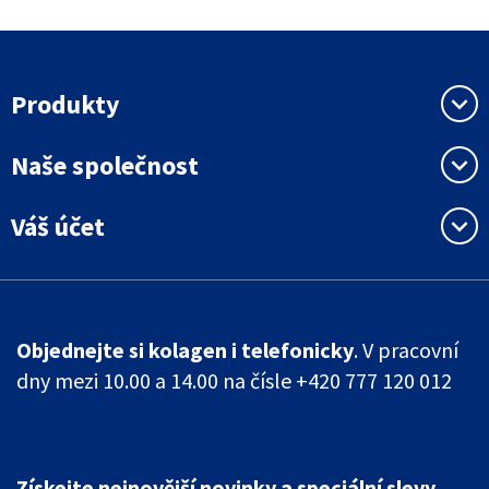
Produkty
keyboard_arrow_down
Naše společnost
keyboard_arrow_down
Váš účet
keyboard_arrow_down
Objednejte si kolagen i telefonicky
. V pracovní
dny mezi 10.00 a 14.00 na čísle +420 777 120 012
Získejte nejnovější novinky a speciální slevy