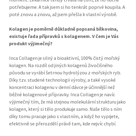
potřebujeme. A tak jsem si ho tenkrát poprvé koupila. A
poté znovu a znovu, až jsem přešla k vlastní výrobě.
Kolagen je poměrně důkladně popsaná bílkovina,
existuje řada přípravků s kolagenem. V čem je Vás
produkt výjimečný?
Inca Collagen je silný a bioaktivní, 100% čistý mořský
kolagen. Na rozdíl od jiných kolagenů živočišného
původu se vyrábí šetrnou hydrolýzou z mořských ryb.
Díky tzv. studené technologii výroby, a také vysoké
koncentraci kolagenu v denní dávce je účinnější než
běžné kolagenové přípravky. Inca Collagen je navíc
výjimečný tím, že má stejnou molekulární strukturu jako
kolagen, který si tělo produkuje samo. Naše tělo s ním
díky tomu pracuje jako s vlastním, a když ho vypijete,
efektivně se přerozdělí právě tam, kde nejvíc chybí.