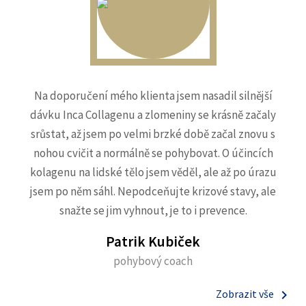
Na doporučení mého klienta jsem nasadil silnější
dávku Inca Collagenu a zlomeniny se krásně začaly
srůstat, až jsem po velmi brzké době začal znovu s
nohou cvičit a normálně se pohybovat. O účincích
kolagenu na lidské tělo jsem věděl, ale až po úrazu
jsem po něm sáhl. Nepodceňujte krizové stavy, ale
snažte se jim vyhnout, je to i prevence.
Patrik Kubiček
pohybový coach
keyboard_arrow_right
Zobrazit vše