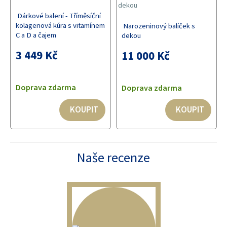
Dárkové balení - Tříměsíční
kolagenová kúra s vitamínem
Narozeninový balíček s
C a D a čajem
dekou
3 449 Kč
11 000 Kč
Doprava zdarma
Doprava zdarma
KOUPIT
KOUPIT
Naše recenze