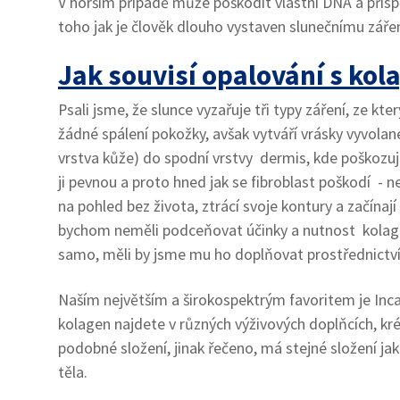
V horším případě může poškodit vlastní DNA a přispě
toho jak je člověk dlouho vystaven slunečnímu zářen
Jak souvisí opalování s ko
Psali jsme, že slunce vyzařuje tři typy záření, ze 
žádné spálení pokožky, avšak vytváří vrásky vyvolan
vrstva kůže) do spodní vrstvy dermis, kde poškozuje
ji pevnou a proto hned jak se fibroblast poškodí -
na pohled bez života, ztrácí svoje kontury a začínaj
bychom neměli podceňovat účinky a nutnost kolagenu
samo, měli by jsme mu ho doplňovat prostřednictv
Naším největším a širokospektrým favoritem je Inca
kolagen najdete v různých výživových doplňcích, kr
podobné složení, jinak řečeno, má stejné složení ja
těla.