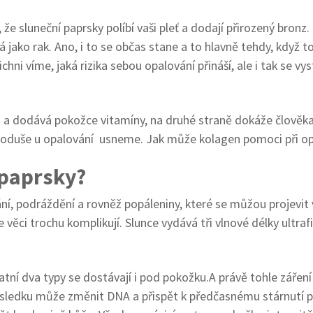
i, že sluneční paprsky políbí vaši pleť a dodají přirozený bron
jako rak. Ano, i to se občas stane a to hlavně tehdy, když t
chni víme, jaká rizika sebou opalování přináší, ale i tak se v
du a dodává pokožce vitamíny, na druhé straně dokáže člověka
dnoduše u opalování usneme. Jak může kolagen pomoci při op
 paprsky?
ání, podráždění a rovněž popáleniny, které se můžou projevit
se věci trochu komplikují. Slunce vydává tři vlnové délky ultra
tní dva typy se dostávají i pod pokožku.A právě tohle záření
sledku může změnit DNA a přispět k předčasnému stárnutí p