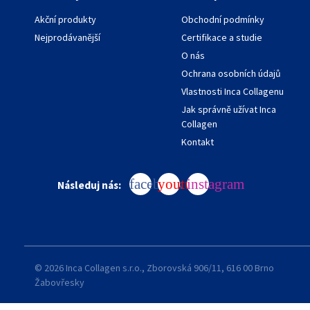
Akční produkty
Obchodní podmínky
Nejprodávanější
Certifikace a studie
O nás
Ochrana osobních údajů
Vlastnosti Inca Collagenu
Jak správně užívat Inca
Collagen
Kontakt
facebook
youtube
instagram
Následuj nás:
© 2026 Inca Collagen s.r.o., Zborovská 906/11, 616 00 Brno
Žabovřesky