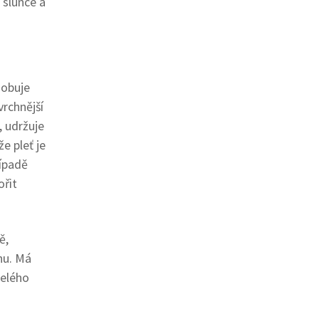
 slunce a
sobuje
vrchnější
, udržuje
e pleť je
řípadě
ořit
ě,
hu. Má
celého