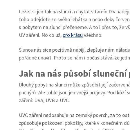
Ležet si jen tak na slunci a chytat vitamín D v naděj
toho odejdete ze svého lehátka a nebo deky červená 
s pobytem na slunci přeženeme. A to i přes to, že vši
UV záření. No co už,
pro krásu
všechno.
Slunce nás sice pozitivně nabíjí, zlepšuje nám nála
pořádně unavit. Proto se nám i občas stává, že je
Jak na nás působí sluneční
Dlouhý pobyt na slunci může způsobit její začerven
puchýřů. Ale tohle jsou jen vnější projevy. Pod kůží 
záření: UVA, UVB a UVC.
UVC záření nedosahuje na zemský povrch, za to osta
způsobuje poškození pokožky, které v konečném dů