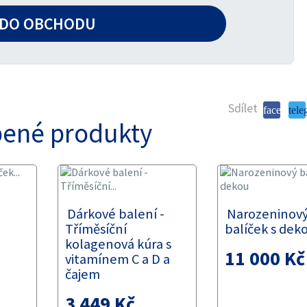
DO OBCHODU
Sdílet
facebook
tele
bené produkty
Dárkové balení -
Narozeninov
Tříměsíční
balíček s dek
kolagenová kúra s
11 000 Kč
vitamínem C a D a
čajem
3 449 Kč