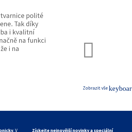
tvarnice polité
jene. Tak díky
ba i kvalitní
načně na funkci
že i na
keyboar
Zobrazit vše
fonicky
. V
Získejte nejnovější novinky a speciální