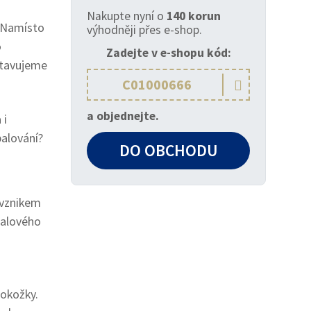
Nakupte nyní o
140 korun
z. Namísto
výhodněji přes e-shop.
o
Zadejte v e-shopu kód:
ystavujeme

a objednejte.
 i
alování?
DO OBCHODU
 vznikem
fialového
okožky.