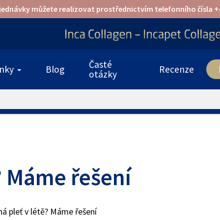
jednávky můžete realizovat prostřednictvím telefonního čísla +4
Časté
inky
Blog
Recenze
otázky
ě? Máme řešení