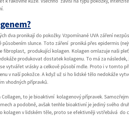
t k rakovině kůže. Všechno závisí na typu pokožky, intenzitě
í.
lagenem?
kterých dva pronikají do pokožky. Vzpomínané UVA záření nezpů
é působením slunce. Toto záření proniká přes epidermis (nej
 fibroplast, produkující kolagen. Kolagen omlazuje naši pleť
 nedokáže produkovat dostatek kolagenu. To má za následek, ž
í se vytvářet vrásky a celkově působí mdle. Proto i v tomto p
 v naší pokožce. A když už si ho lidské tělo nedokáže vytv
ím vhodných přípravků.
 Collagen, to je bioaktivní kolagenový přípravek. Samozřejm
émech a podobně, avšak tenhle bioaktivní je jediný svého dru
ko kolagen v lidském těle, proto se efektivněji vstřebává do 