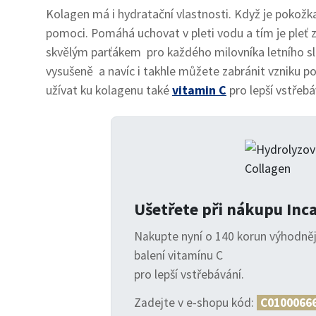
Kolagen má i hydratační vlastnosti. Když je pokožk
pomoci. Pomáhá uchovat v pleti vodu a tím je pleť zář
skvělým parťákem pro každého milovníka letního sl
vysušeně a navíc i takhle můžete zabránit vzniku p
užívat ku kolagenu také
vitamin C
pro lepší vstřebá
Ušetřete při nákupu Inc
Nakupte nyní o 140 korun výhodněj
balení vitamínu C
pro lepší vstřebávání.
Zadejte v e-shopu kód:
C0100066