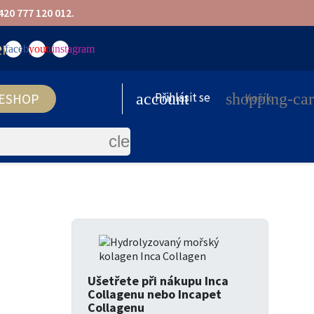
20 777 120 012.
facebook
youtube
instagram
account
Přihlásit se
shopping-car
ESHOP
Košík
clear
Ušetřete při nákupu Inca
Collagenu nebo Incapet
Collagenu