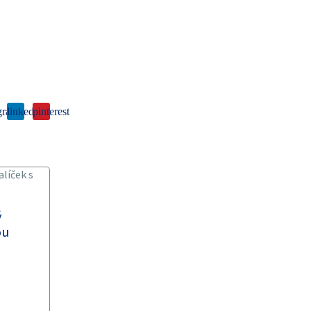
gram
linkedin
pinterest
ý
ou