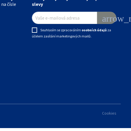
 na čísle
slevy
arrow_r
Souhlasím se zpracováním
osobních údajů
za
účelem zasílání marketingových mailů.
Cookies