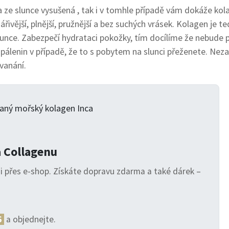
a ze slunce vysušená , tak i v tomhle případě vám dokáže kol
ivější, plnější, pružnější a bez suchých vrásek. Kolagen je te
unce. Zabezpečí hydrataci pokožky, tím docílíme že nebude 
opálenin v případě, že to s pobytem na slunci přeženete. N
vanání.
a Collagenu
i přes e-shop. Získáte dopravu zdarma a také dárek –
6
a objednejte.