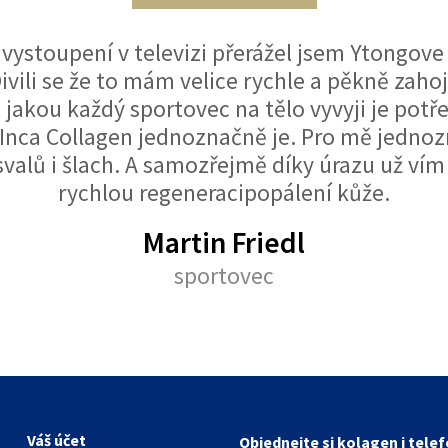
 vystoupení v televizi přerážel jsem Ytongove 
ivili se že to mám velice rychle a pěkně zaho
 jakou každý sportovec na tělo vyvyji je potře
 Inca Collagen jednoznačně je. Pro mě jednoz
svalů i šlach. A samozřejmě díky úrazu už vím 
rychlou regeneracipopálení kůže.
Martin Friedl
sportovec
Váš účet
Objednejte si kolagen i tele