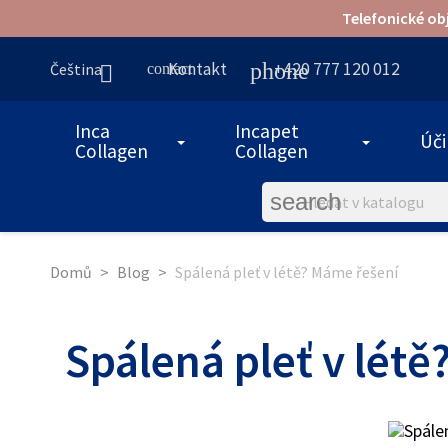
Telefonické ob
phone
Kontakt
+420 777 120 012
Čeština

contact
Inca
Incapet
Úč
Collagen
Collagen
search
Domů
Blog
Spálená pleť v létě? Máme řešení
Spálená pleť v lét