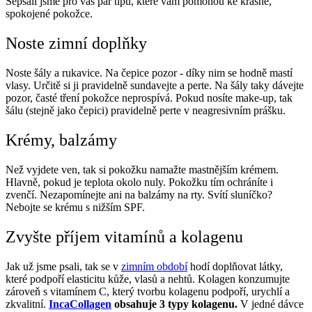
Sepsali jsme pro vás pár tipů, které vám pomohou ke krásné,
spokojené pokožce.
Noste zimní doplňky
Noste šály a rukavice. Na čepice pozor - díky nim se hodně mastí
vlasy. Určitě si ji pravidelně sundavejte a perte. Na šály taky dávejte
pozor, časté tření pokožce neprospívá. Pokud nosíte make-up, tak
šálu (stejně jako čepici) pravidelně perte v neagresivním prášku.
Krémy, balzámy
Než vyjdete ven, tak si pokožku namažte mastnějším krémem.
Hlavně, pokud je teplota okolo nuly. Pokožku tím ochráníte i
zvenčí. Nezapomínejte ani na balzámy na rty. Svítí sluníčko?
Nebojte se krému s nižším SPF.
Zvyšte příjem vitamínů a kolagenu
Jak už jsme psali, tak se v
zimním období
hodí doplňovat látky,
které podpoří elasticitu kůže, vlasů a nehtů. Kolagen konzumujte
zároveň s vitamínem C, který tvorbu kolagenu podpoří, urychlí a
zkvalitní.
IncaCollagen
obsahuje 3 typy kolagenu.
V jedné dávce