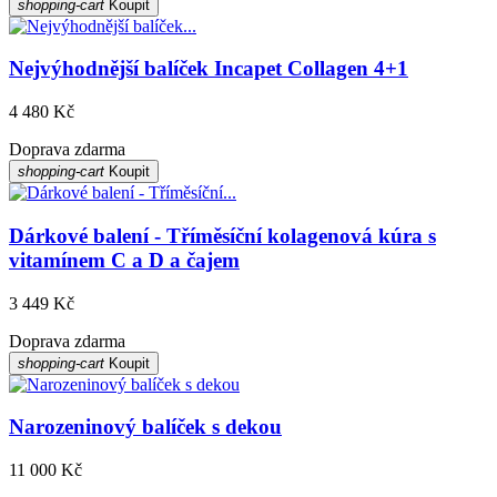
shopping-cart
Koupit
Nejvýhodnější balíček Incapet Collagen 4+1
4 480 Kč
Doprava zdarma
shopping-cart
Koupit
Dárkové balení - Tříměsíční kolagenová kúra s
vitamínem C a D a čajem
3 449 Kč
Doprava zdarma
shopping-cart
Koupit
Narozeninový balíček s dekou
11 000 Kč