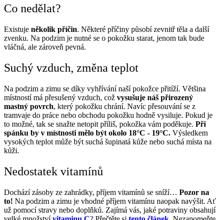
Co nedělat?
Existuje
několik příčin
. Některé příčiny působí zevnitř těla a další
zvenku. Na podzim je nutné se o pokožku starat, jenom tak bude
vláčná, ale zároveň pevná.
Suchý vzduch, změna teplot
Na podzim a zimu se díky vyhřívání naší pokožce přitíží. Většina
místností má přesušený vzduch, což
vysušuje náš přirozený
mastný povrch
, který pokožku chrání. Navíc přesouvání se z
tramvaje do práce nebo obchodu pokožku hodně vysiluje. Pokud je
to možné, tak se snažte netopit příliš, pokožka vám poděkuje.
Při
spánku by v místnosti mělo být okolo 18°C - 19°C.
Výsledkem
vysokých teplot může být suchá šupinatá kůže nebo suchá místa na
kůži.
Nedostatek vitamínů
Dochází zásoby ze zahrádky, příjem vitamínů se sníží…
Pozor na
to!
Na podzim a zimu je vhodné příjem vitamínu naopak navýšit. Ať
už pomocí stravy nebo doplňků. Zajímá vás, jaké potraviny obsahují
velké množství
vitaminu C
? Přečtěte si
tento článek
. Nezapomeňte