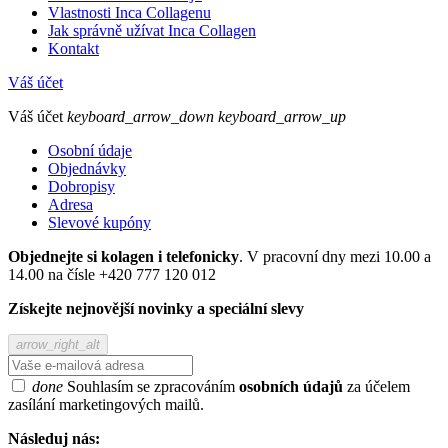
Vlastnosti Inca Collagenu
Jak správně užívat Inca Collagen
Kontakt
Váš účet
Váš účet
keyboard_arrow_down
keyboard_arrow_up
Osobní údaje
Objednávky
Dobropisy
Adresa
Slevové kupóny
Objednejte si kolagen i telefonicky
. V pracovní dny mezi 10.00 a
14.00 na čísle +420 777 120 012
Získejte nejnovější novinky a speciální slevy
arrow_right_alt
done
Souhlasím se zpracováním
osobních údajů
za účelem
zasílání marketingových mailů.
Následuj nás: