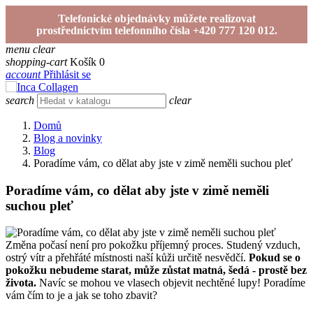
Telefonické objednávky můžete realizovat
prostřednictvím telefonního čísla +420 777 120 012.
menu
clear
shopping-cart
Košík
0
account
Přihlásit se
search
clear
Domů
Blog a novinky
Blog
Poradíme vám, co dělat aby jste v zimě neměli suchou pleť
Poradíme vám, co dělat aby jste v zimě neměli
suchou pleť
Změna počasí není pro pokožku příjemný proces. Studený vzduch,
ostrý vítr a přehřáté místnosti naší kůži určitě nesvědčí.
Pokud se o
pokožku nebudeme starat, může zůstat matná, šedá - prostě bez
života.
Navíc se mohou ve vlasech objevit nechtěné lupy! Poradíme
vám čím to je a jak se toho zbavit?