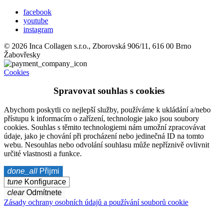
facebook
youtube
instagram
© 2026 Inca Collagen s.r.o., Zborovská 906/11, 616 00 Brno
Žabovřesky
Cookies
Spravovat souhlas s cookies
Abychom poskytli co nejlepší služby, používáme k ukládání a/nebo
přístupu k informacím o zařízení, technologie jako jsou soubory
cookies. Souhlas s těmito technologiemi nám umožní zpracovávat
údaje, jako je chování při procházení nebo jedinečná ID na tomto
webu. Nesouhlas nebo odvolání souhlasu může nepříznivě ovlivnit
určité vlastnosti a funkce.
done_all
Přijmi
tune
Konfigurace
clear
Odmítnete
Zásady ochrany osobních údajů a používání souborů cookie