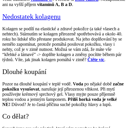
ani na vyšší příjem
vitamínů A, B a D
.
Nedostatek kolagenu
Kolagen se podílí na elastické a zdravé pokožce (a také vlasech a
nehtech). Stárnutím se kolagen přirozeně spotřebovává a okolo 40.
roku ho lidské tělo přestane produkovat. Na jeho doplňování by se
nemělo zapomínat, protože pomáhá posilovat pokožku, vlasy i
nehty, což je v zimě nutnost. Možná se vám zdá, že máte vše
“křehké a lámavé” -> doplňte kolagen a změny pocítite během pár
týdnů. Víte, jak jinak kolagen pomáhá v zimě?
Čtěte víc
.
Dlouhé koupání
Pozor na dlouhé koupání v teplé vodě.
Voda
po nějaké době
začne
pokožku vysušovat
, narušuje její přirozenou vlhkost. Při mytí
používejte krémový sprchový gel. Vlasy myjte pouze příjemně
teplou vodou a jemným šamponem.
Příliš horká voda je velké
NE!
Důvod? Je to častá příčina suché pokožky hlavy a lupů.
Co dělat?