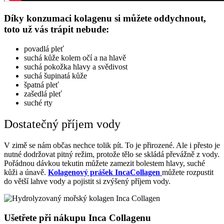
Díky konzumaci kolagenu si můžete oddychnout,
toto už vás trápit nebude:
povadlá pleť
suchá kůže kolem očí a na hlavě
suchá pokožka hlavy a svědivost
suchá šupinatá kůže
špatná pleť
zašedlá pleť
suché rty
Dostatečný příjem vody
V zimě se nám občas nechce tolik pít. To je přirozené. Ale i přesto je
nutné dodržovat pitný režim, protože tělo se skládá převážně z vody.
Pořádnou dávkou tekutin můžete zamezit bolestem hlavy, suché
kůži a únavě.
Kolagenový prášek IncaCollagen
můžete rozpustit
do větší lahve vody a pojistit si zvýšený příjem vody.
Ušetřete při nákupu Inca Collagenu