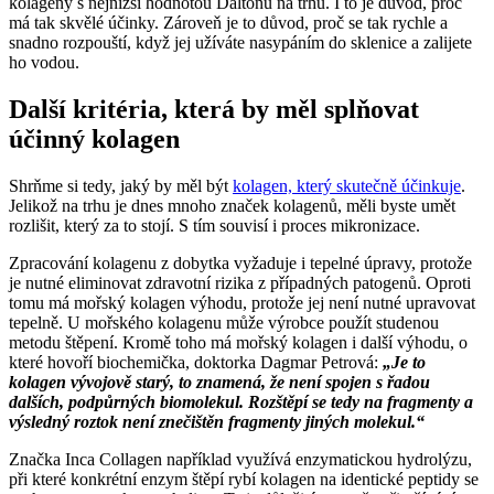
kolageny s nejnižší hodnotou Daltonů na trhu. I to je důvod, proč
má tak skvělé účinky. Zároveň je to důvod, proč se tak rychle a
snadno rozpouští, když jej užíváte nasypáním do sklenice a zalijete
ho vodou.
Další kritéria, která by měl splňovat
účinný kolagen
Shrňme si tedy, jaký by měl být
kolagen, který skutečně účinkuje
.
Jelikož na trhu je dnes mnoho značek kolagenů, měli byste umět
rozlišit, který za to stojí. S tím souvisí i proces mikronizace.
Zpracování kolagenu z dobytka vyžaduje i tepelné úpravy, protože
je nutné eliminovat zdravotní rizika z případných patogenů. Oproti
tomu má mořský kolagen výhodu, protože jej není nutné upravovat
tepelně. U mořského kolagenu může výrobce použít studenou
metodu štěpení. Kromě toho má mořský kolagen i další výhodu, o
které hovoří biochemička, doktorka Dagmar Petrová:
„Je to
kolagen vývojově starý, to znamená, že není spojen s řadou
dalších, podpůrných biomolekul. Rozštěpí se tedy na fragmenty a
výsledný roztok není znečištěn fragmenty jiných molekul.“
Značka Inca Collagen například využívá enzymatickou hydrolýzu,
při které konkrétní enzym štěpí rybí kolagen na identické peptidy se