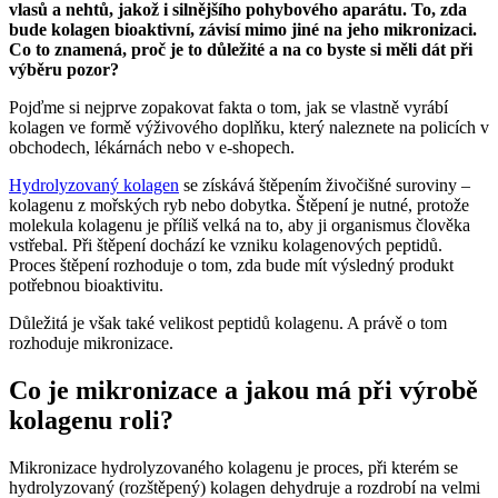
vlasů a nehtů, jakož i silnějšího pohybového aparátu. To, zda
bude kolagen bioaktivní, závisí mimo jiné na jeho mikronizaci.
Co to znamená, proč je to důležité a na co byste si měli dát při
výběru pozor?
Pojďme si nejprve zopakovat fakta o tom, jak se vlastně vyrábí
kolagen ve formě výživového doplňku, který naleznete na policích v
obchodech, lékárnách nebo v e-shopech.
Hydrolyzovaný kolagen
se získává štěpením živočišné suroviny –
kolagenu z mořských ryb nebo dobytka. Štěpení je nutné, protože
molekula kolagenu je příliš velká na to, aby ji organismus člověka
vstřebal. Při štěpení dochází ke vzniku kolagenových peptidů.
Proces štěpení rozhoduje o tom, zda bude mít výsledný produkt
potřebnou bioaktivitu.
Důležitá je však také velikost peptidů kolagenu. A právě o tom
rozhoduje mikronizace.
Co je mikronizace a jakou má při výrobě
kolagenu roli?
Mikronizace hydrolyzovaného kolagenu je proces, při kterém se
hydrolyzovaný (rozštěpený) kolagen dehydruje a rozdrobí na velmi