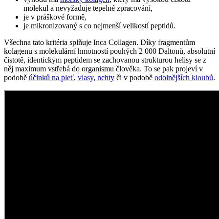
molekul a nevyžaduje tepelné zpracování,
je v práškové formě,
je mikronizovaný s co nejmenší velikostí peptidů.
Všechna tato kritéria splňuje Inca Collagen. Díky fragmentům
kolagenu s molekulární hmotností pouhých 2 000 Daltonů, absolutní
čistotě, identickým peptidem se zachovanou strukturou helisy se z
něj maximum vstřebá do organismu člověka. To se pak projeví v
podobě
účinků na pleť
,
vlasy
,
nehty
či v podobě
odolnějších kloubů
.