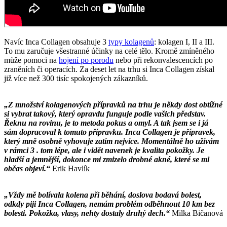
Navíc Inca Collagen obsahuje 3
typy kolagenů
: kolagen I, II a III.
To mu zaručuje všestranné účinky na celé tělo. Kromě zmíněného
může pomoci na
hojení po porodu
nebo při rekonvalescencích po
zraněních či operacích. Za deset let na trhu si Inca Collagen získal
již více než 300 tisíc spokojených zákazníků.
„Z množství kolagenových přípravků na trhu je někdy dost obtížné
si vybrat takový, který opravdu funguje podle vašich představ.
Řeknu na rovinu, je to metoda pokus a omyl. A tak jsem se i já
sám dopracoval k tomuto přípravku. Inca Collagen je přípravek,
který mně osobně vyhovuje zatím nejvíce. Momentálně ho užívám
v rámci 3 . tom lépe, ale i vidět navenek je kvalita pokožky. Je
hladší a jemnější, dokonce mi zmizelo drobné akné, které se mi
občas objeví.“
Erik Havlík
„Vždy mě bolívala kolena při běhání, doslova bodavá bolest,
odkdy piji Inca Collagen, nemám problém odběhnout 10 km bez
bolesti. Pokožka, vlasy, nehty dostaly druhý dech.“
Milka Bičanová