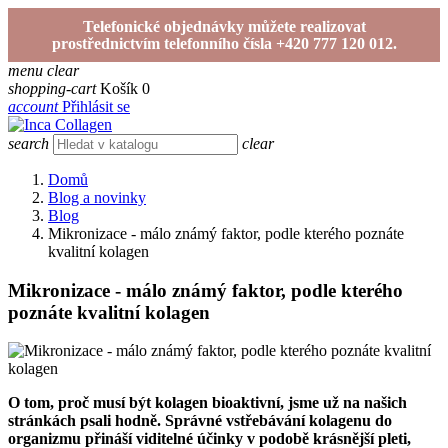
Telefonické objednávky můžete realizovat
prostřednictvím telefonního čísla +420 777 120 012.
menu
clear
shopping-cart
Košík
0
account
Přihlásit se
search
clear
Domů
Blog a novinky
Blog
Mikronizace - málo známý faktor, podle kterého poznáte
kvalitní kolagen
Mikronizace - málo známý faktor, podle kterého
poznáte kvalitní kolagen
O tom, proč musí být kolagen bioaktivní, jsme už na našich
stránkách psali hodně. Správné vstřebávání kolagenu do
organizmu přináší viditelné účinky v podobě krásnější pleti,