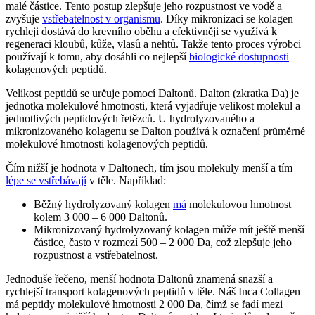
malé částice. Tento postup zlepšuje jeho rozpustnost ve vodě a
zvyšuje
vstřebatelnost v organismu
. Díky mikronizaci se kolagen
rychleji dostává do krevního oběhu a efektivněji se využívá k
regeneraci kloubů, kůže, vlasů a nehtů. Takže tento proces výrobci
používají k tomu, aby dosáhli co nejlepší
biologické dostupnosti
kolagenových peptidů.
Velikost peptidů se určuje pomocí Daltonů. Dalton (zkratka Da) je
jednotka molekulové hmotnosti, která vyjadřuje velikost molekul a
jednotlivých peptidových řetězců. U hydrolyzovaného a
mikronizovaného kolagenu se Dalton používá k označení průměrné
molekulové hmotnosti kolagenových peptidů.
Čím nižší je hodnota v Daltonech, tím jsou molekuly menší a tím
lépe se vstřebávají
v těle. Například:
Běžný hydrolyzovaný kolagen
má
molekulovou hmotnost
kolem 3 000 – 6 000 Daltonů.
Mikronizovaný hydrolyzovaný kolagen může mít ještě menší
částice, často v rozmezí 500 – 2 000 Da, což zlepšuje jeho
rozpustnost a vstřebatelnost.
Jednoduše řečeno, menší hodnota Daltonů znamená snazší a
rychlejší transport kolagenových peptidů v těle. Náš Inca Collagen
má peptidy molekulové hmotnosti 2 000 Da, čímž se řadí mezi