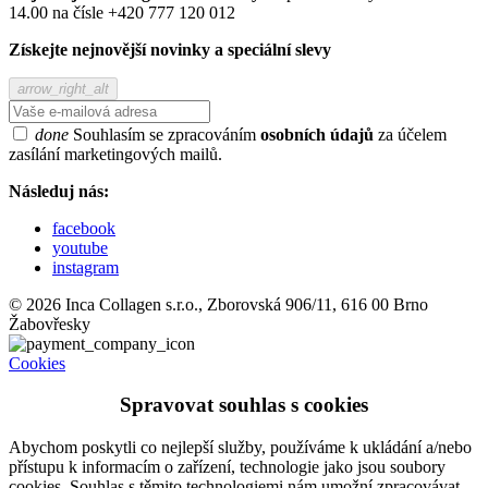
14.00 na čísle +420 777 120 012
Získejte nejnovější novinky a speciální slevy
arrow_right_alt
done
Souhlasím se zpracováním
osobních údajů
za účelem
zasílání marketingových mailů.
Následuj nás:
facebook
youtube
instagram
© 2026 Inca Collagen s.r.o., Zborovská 906/11, 616 00 Brno
Žabovřesky
Cookies
Spravovat souhlas s cookies
Abychom poskytli co nejlepší služby, používáme k ukládání a/nebo
přístupu k informacím o zařízení, technologie jako jsou soubory
cookies. Souhlas s těmito technologiemi nám umožní zpracovávat