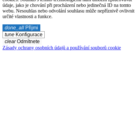
údaje, jako je chování při procházení nebo jedinečná ID na tomto
webu. Nesouhlas nebo odvolání souhlasu může nepříznivě ovlivnit
určité vlastnosti a funkce.
done_all
Přijmi
tune
Konfigurace
clear
Odmítnete
Zásady ochrany osobních údajů a používání souborů cookie