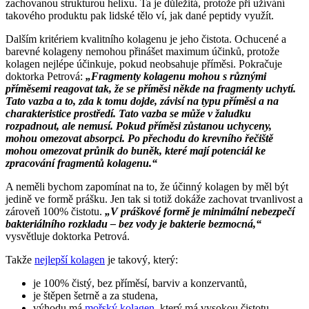
zachovanou strukturou helixu. Ta je důležitá, protože při užívání
takového produktu pak lidské tělo ví, jak dané peptidy využít.
Dalším kritériem kvalitního kolagenu je jeho čistota. Ochucené a
barevné kolageny nemohou přinášet maximum účinků, protože
kolagen nejlépe účinkuje, pokud neobsahuje příměsi. Pokračuje
doktorka Petrová:
„Fragmenty kolagenu mohou s různými
příměsemi reagovat tak, že se příměsi někde na fragmenty uchytí.
Tato vazba a to, zda k tomu dojde, závisí na typu příměsi a na
charakteristice prostředí. Tato vazba se může v žaludku
rozpadnout, ale nemusí. Pokud příměsi zůstanou uchyceny,
mohou omezovat absorpci. Po přechodu do krevního řečiště
mohou omezovat průnik do buněk, které mají potenciál ke
zpracování fragmentů kolagenu.“
A neměli bychom zapomínat na to, že účinný kolagen by měl být
jedině ve formě prášku. Jen tak si totiž dokáže zachovat trvanlivost a
zároveň 100% čistotu.
„V práškové formě je minimální nebezpečí
bakteriálního rozkladu – bez vody je bakterie bezmocná,“
vysvětluje doktorka Petrová.
Takže
nejlepší kolagen
je takový, který:
je 100% čistý, bez příměsí, barviv a konzervantů,
je štěpen šetrně a za studena,
výhodu má
mořský kolagen
, který má vysokou čistotu