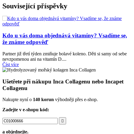
Související příspěvky
Kdo u vás doma objednává vitamíny? Vsadíme se,
že známe odpověď
Partner již třetí týden zmiňuje bolavé koleno. Děti si samy od sebe
M
nevzpomenou ani na vitamín D....
n
Číst více
Č
inca_arrow_left
inca_arrow_right
Ušetřete při nákupu Inca Collagenu nebo Incapet
Collagenu
Nakupte nyní o
140 korun
výhodněji přes e-shop.
Zadejte v e-shopu kód:

a objednejte.